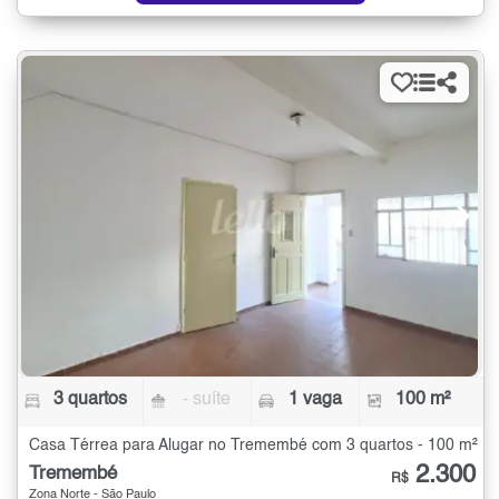
3 quartos
- suíte
1 vaga
100 m²
Casa Térrea para Alugar no Tremembé com 3 quartos - 100 m²
2.300
Tremembé
R$
Zona Norte - São Paulo