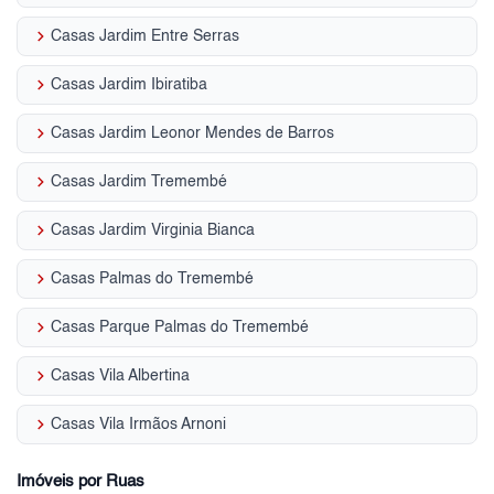
keyboard_arrow_right
Casas Jardim Entre Serras
keyboard_arrow_right
Casas Jardim Ibiratiba
keyboard_arrow_right
Casas Jardim Leonor Mendes de Barros
keyboard_arrow_right
Casas Jardim Tremembé
keyboard_arrow_right
Casas Jardim Virginia Bianca
keyboard_arrow_right
Casas Palmas do Tremembé
keyboard_arrow_right
Casas Parque Palmas do Tremembé
keyboard_arrow_right
Casas Vila Albertina
keyboard_arrow_right
Casas Vila Irmãos Arnoni
Imóveis por Ruas