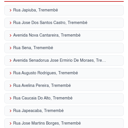
keyboard_arrow_right
Rua Japiuba, Tremembé
keyboard_arrow_right
Rua Jose Dos Santos Castro, Tremembé
keyboard_arrow_right
Avenida Nova Cantareira, Tremembé
keyboard_arrow_right
Rua Sena, Tremembé
keyboard_arrow_right
Avenida Senadorua Jose Ermirio De Moraes, Tremembé
keyboard_arrow_right
Rua Augusto Rodrigues, Tremembé
keyboard_arrow_right
Rua Avelina Pereira, Tremembé
keyboard_arrow_right
Rua Caucaia Do Alto, Tremembé
keyboard_arrow_right
Rua Japeacaba, Tremembé
keyboard_arrow_right
Rua Jose Martins Borges, Tremembé