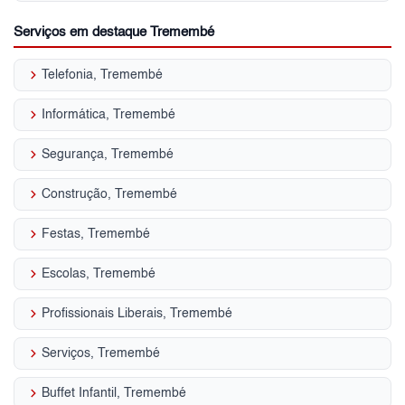
Serviços em destaque Tremembé
keyboard_arrow_right
Telefonia, Tremembé
keyboard_arrow_right
Informática, Tremembé
keyboard_arrow_right
Segurança, Tremembé
keyboard_arrow_right
Construção, Tremembé
keyboard_arrow_right
Festas, Tremembé
keyboard_arrow_right
Escolas, Tremembé
keyboard_arrow_right
Profissionais Liberais, Tremembé
keyboard_arrow_right
Serviços, Tremembé
keyboard_arrow_right
Buffet Infantil, Tremembé