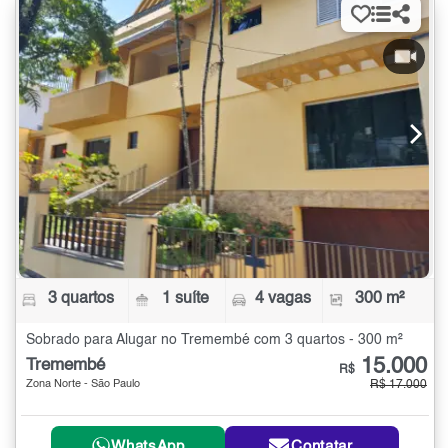
3 quartos
1 suíte
4 vagas
300 m²
Sobrado para Alugar no Tremembé com 3 quartos - 300 m²
15.000
Tremembé
R$
Zona Norte - São Paulo
R$ 17.000
WhatsApp
Contatar