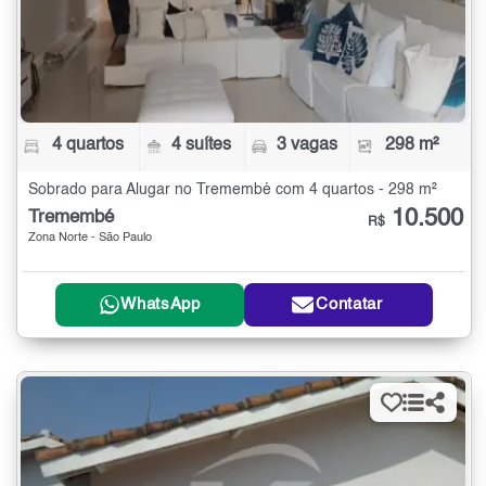
4 quartos
4 suítes
3 vagas
298 m²
Sobrado para Alugar no Tremembé com 4 quartos - 298 m²
10.500
Tremembé
R$
Zona Norte - São Paulo
WhatsApp
Contatar