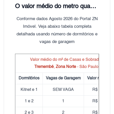
O valor médio do metro quadrado do aluguel de Casas e Sobrados Tremembé é de R$ 19,00
Conforme dados Agosto 2026 do Portal ZN
Imóvel. Veja abaixo tabela completa
detalhada usando número de dormitórios e
vagas de garagem
Valor médio do m² de Casas e Sobrados
Tremembé
,
Zona Norte
- São Paulo
Dormitórios
Vagas de Garagem
Valor médio m
Kitnet e 1
SEM VAGA
R$ 20,50
1 e 2
1
R$ 18,81
2 e 3
2
R$ 18,53