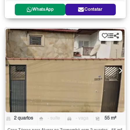
WhatsApp
Contatar
2 quartos
- suíte
- vaga
55 m²