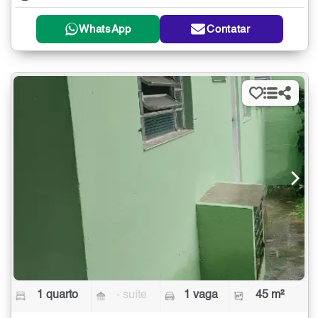
WhatsApp
Contatar
1 quarto
- suíte
1 vaga
45 m²