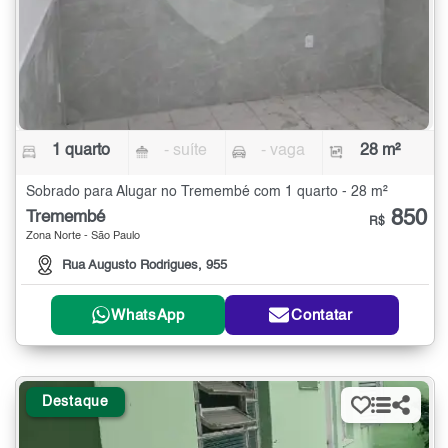
1 quarto
- suíte
- vaga
28 m²
Sobrado para Alugar no Tremembé com 1 quarto - 28 m²
850
Tremembé
R$
Zona Norte - São Paulo
Rua Augusto Rodrigues, 955
WhatsApp
Contatar
Destaque