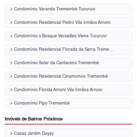
keyboard_arrow_right
Condomínio Varanda Tremembé Tucuruvi
keyboard_arrow_right
Condomínio Residencial Pedro Vila Irmãos Arnoni
keyboard_arrow_right
Condomínio s Bosque Versailles Viena Tucuruvi
keyboard_arrow_right
Condomínio Residencial Florada da Serra Tremembé
keyboard_arrow_right
Condomínio Solar da Cantareira Tremembé
keyboard_arrow_right
Condomínio Residencial Cinamomos Tremembé
keyboard_arrow_right
Condomínio Flórida Arnoni Vila Irmãos Arnoni
keyboard_arrow_right
Condomínio Pipo Tremembé
Imóveis de Bairros Próximos
keyboard_arrow_right
Casas Jardim Daysy