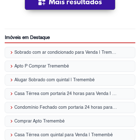
Imóveis em Destaque
keyboard_arrow_right
Sobrado com ar condicionado para Venda | Tremembé
keyboard_arrow_right
Apto P Comprar Tremembé
keyboard_arrow_right
Alugar Sobrado com quintal | Tremembé
keyboard_arrow_right
Casa Térrea com portaria 24 horas para Venda | Tremembé
keyboard_arrow_right
Condomínio Fechado com portaria 24 horas para Venda | Tremembé
keyboard_arrow_right
Comprar Apto Tremembé
keyboard_arrow_right
Casa Térrea com quintal para Venda | Tremembé