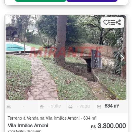
-
- suíte
- vaga
634 m²
Terreno à Venda na Vila Irmãos Arnoni - 634 m²
3.300.000
Vila Irmãos Arnoni
R$
Zona Norte - São Paulo