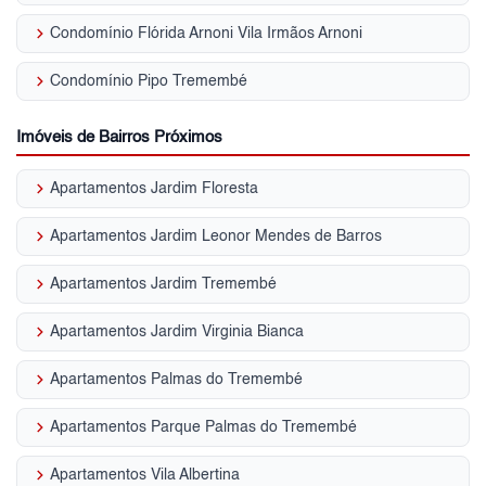
keyboard_arrow_right
Condomínio Flórida Arnoni Vila Irmãos Arnoni
keyboard_arrow_right
Condomínio Pipo Tremembé
Imóveis de Bairros Próximos
keyboard_arrow_right
Apartamentos Jardim Floresta
keyboard_arrow_right
Apartamentos Jardim Leonor Mendes de Barros
keyboard_arrow_right
Apartamentos Jardim Tremembé
keyboard_arrow_right
Apartamentos Jardim Virginia Bianca
keyboard_arrow_right
Apartamentos Palmas do Tremembé
keyboard_arrow_right
Apartamentos Parque Palmas do Tremembé
keyboard_arrow_right
Apartamentos Vila Albertina