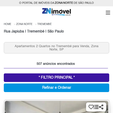
O PORTAL DE IMÓVEIS DA
ZONA NORTE
DE SÃO PAULO
HOME
ZONA NORTE
TREMEMBÉ
Rua Japiuba | Tremembé | São Paulo
a
Condomínios Fechados 2 Quartos e 2 Vagas Tremembé
para Venda, Zona Norte, SP
507 anúncios encontrados
* FILTRO PRINCIPAL *
Refinar e Ordenar