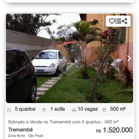
5 quartos
1 suíte
10 vagas
500 m²
Sobrado à Venda no Tremembé com 5 quartos - 500 m²
1.520.000
Tremembé
R$
Zona Norte - São Paulo