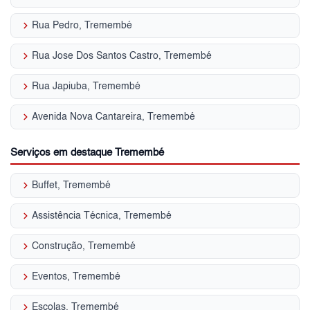
keyboard_arrow_right
Rua Pedro, Tremembé
keyboard_arrow_right
Rua Jose Dos Santos Castro, Tremembé
keyboard_arrow_right
Rua Japiuba, Tremembé
keyboard_arrow_right
Avenida Nova Cantareira, Tremembé
Serviços em destaque Tremembé
keyboard_arrow_right
Buffet, Tremembé
keyboard_arrow_right
Assistência Técnica, Tremembé
keyboard_arrow_right
Construção, Tremembé
keyboard_arrow_right
Eventos, Tremembé
keyboard_arrow_right
Escolas, Tremembé