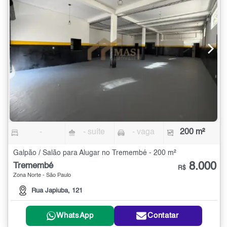
-
- suíte
- vaga
200 m²
Galpão / Salão para Alugar no Tremembé - 200 m²
8.000
Tremembé
R$
Zona Norte - São Paulo
Rua Japiuba, 121
WhatsApp
Contatar