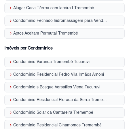
keyboard_arrow_right
Alugar Casa Térrea com lareira | Tremembé
keyboard_arrow_right
Condomínio Fechado hidromassagem para Venda | Tremembé
keyboard_arrow_right
Aptos Aceitam Permuta| Tremembé
Imóveis por Condomínios
keyboard_arrow_right
Condomínio Varanda Tremembé Tucuruvi
keyboard_arrow_right
Condomínio Residencial Pedro Vila Irmãos Arnoni
keyboard_arrow_right
Condomínio s Bosque Versailles Viena Tucuruvi
keyboard_arrow_right
Condomínio Residencial Florada da Serra Tremembé
keyboard_arrow_right
Condomínio Solar da Cantareira Tremembé
keyboard_arrow_right
Condomínio Residencial Cinamomos Tremembé