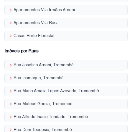
keyboard_arrow_right
Apartamentos Vila Irmãos Arnoni
keyboard_arrow_right
Apartamentos Vila Rosa
keyboard_arrow_right
Casas Horto Florestal
Imóveis por Ruas
keyboard_arrow_right
Rua Josefina Arnoni, Tremembé
keyboard_arrow_right
Rua Icamaqua, Tremembé
keyboard_arrow_right
Rua Maria Amalia Lopes Azevedo, Tremembé
keyboard_arrow_right
Rua Mateus Garcia, Tremembé
keyboard_arrow_right
Rua Alfredo Inacio Trindade, Tremembé
keyboard_arrow_right
Rua Dom Teodosio, Tremembé