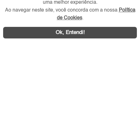
uma melhor experiência.
Ao navegar neste site, você concorda com a nossa
Política
Redes Sociais
de Cookies
.
Ok, Entendi!
Área exclusiva aos anunciantes,
acesse sua conta: