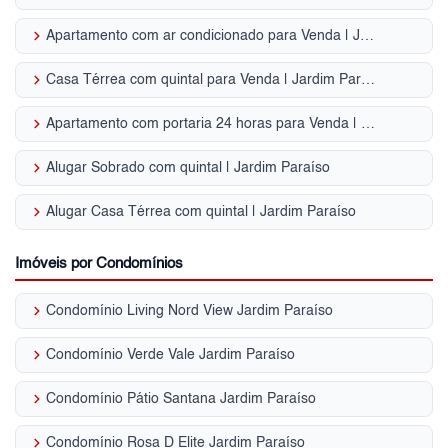
keyboard_arrow_right
Apartamento com ar condicionado para Venda | Jardim Paraíso
keyboard_arrow_right
Casa Térrea com quintal para Venda | Jardim Paraíso
keyboard_arrow_right
Apartamento com portaria 24 horas para Venda | Jardim Paraíso
keyboard_arrow_right
Alugar Sobrado com quintal | Jardim Paraíso
keyboard_arrow_right
Alugar Casa Térrea com quintal | Jardim Paraíso
Imóveis por Condomínios
keyboard_arrow_right
Condomínio Living Nord View Jardim Paraíso
keyboard_arrow_right
Condomínio Verde Vale Jardim Paraíso
keyboard_arrow_right
Condomínio Pátio Santana Jardim Paraíso
keyboard_arrow_right
Condomínio Rosa D Elite Jardim Paraíso