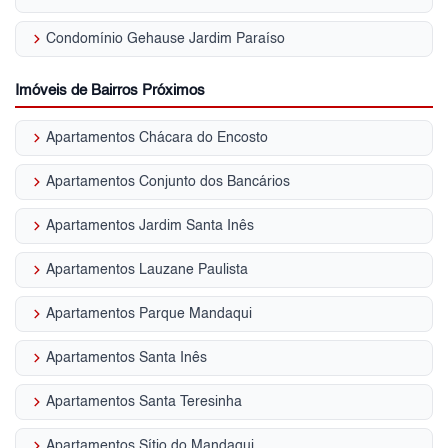
keyboard_arrow_right
Condomínio Gehause Jardim Paraíso
Imóveis de Bairros Próximos
keyboard_arrow_right
Apartamentos Chácara do Encosto
keyboard_arrow_right
Apartamentos Conjunto dos Bancários
keyboard_arrow_right
Apartamentos Jardim Santa Inês
keyboard_arrow_right
Apartamentos Lauzane Paulista
keyboard_arrow_right
Apartamentos Parque Mandaqui
keyboard_arrow_right
Apartamentos Santa Inês
keyboard_arrow_right
Apartamentos Santa Teresinha
keyboard_arrow_right
Apartamentos Sítio do Mandaqui