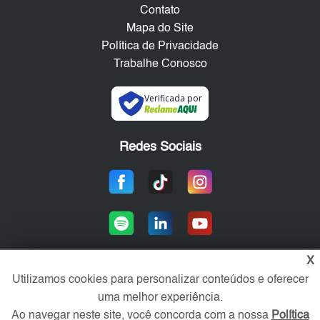
Contato
Mapa do Site
Política de Privacidade
Trabalhe Conosco
Verificada por
Redes Sociais
X
Utilizamos cookies para personalizar conteúdos e oferecer
Área exclusiva aos anunciantes,
uma melhor experiência.
acesse sua conta:
Ao navegar neste site, você concorda com a nossa
Política