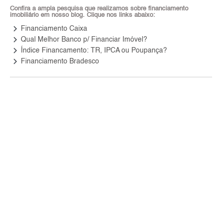
Confira a ampla pesquisa que realizamos sobre financiamento
imobiliário em nosso blog. Clique nos links abaixo:
keyboard_arrow_right
Financiamento Caixa
keyboard_arrow_right
Qual Melhor Banco p/ Financiar Imóvel?
keyboard_arrow_right
Índice Financamento: TR, IPCA ou Poupança?
keyboard_arrow_right
Financiamento Bradesco