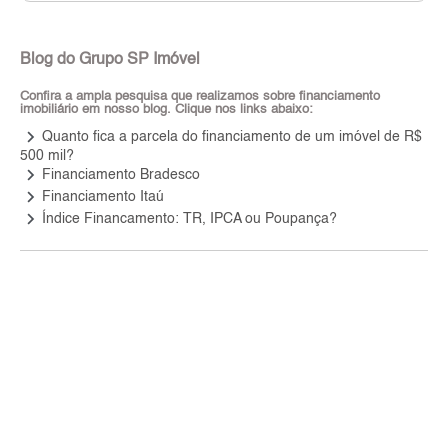
Blog do Grupo SP Imóvel
Confira a ampla pesquisa que realizamos sobre financiamento
imobiliário em nosso blog. Clique nos links abaixo:
keyboard_arrow_right
Quanto fica a parcela do financiamento de um imóvel de R$
500 mil?
keyboard_arrow_right
Financiamento Bradesco
keyboard_arrow_right
Financiamento Itaú
keyboard_arrow_right
Índice Financamento: TR, IPCA ou Poupança?