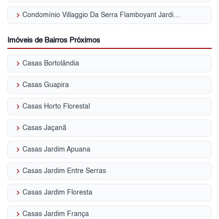
keyboard_arrow_right
Condomínio Villaggio Da Serra Flamboyant Jardim Leonor Mendes de Barros
Imóveis de Bairros Próximos
keyboard_arrow_right
Casas Bortolândia
keyboard_arrow_right
Casas Guapira
keyboard_arrow_right
Casas Horto Florestal
keyboard_arrow_right
Casas Jaçanã
keyboard_arrow_right
Casas Jardim Apuana
keyboard_arrow_right
Casas Jardim Entre Serras
keyboard_arrow_right
Casas Jardim Floresta
keyboard_arrow_right
Casas Jardim França