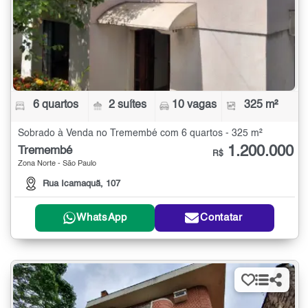
6 quartos
2 suítes
10 vagas
325 m²
Sobrado à Venda no Tremembé com 6 quartos - 325 m²
1.200.000
Tremembé
R$
Zona Norte - São Paulo
Rua Icamaquã, 107
WhatsApp
Contatar