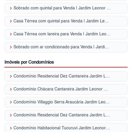
keyboard_arrow_right
Sobrado com quintal para Venda | Jardim Leonor Mendes de Barros
keyboard_arrow_right
Casa Térrea com quintal para Venda | Jardim Leonor Mendes de Barros
keyboard_arrow_right
Casa Térrea com lareira para Venda | Jardim Leonor Mendes de Barros
keyboard_arrow_right
Sobrado com ar condicionado para Venda | Jardim Leonor Mendes de Barros
Imóveis por Condomínios
keyboard_arrow_right
Condomínio Residencial Dez Cantareira Jardim Leonor Mendes de Barros
keyboard_arrow_right
Condomínio Chácara Cantareira Jardim Leonor Mendes de Barros
keyboard_arrow_right
Condomínio Villaggio Serra Araucária Jardim Leonor Mendes de Barros
keyboard_arrow_right
Condomínio Residencial Dez Cantareira Jardim Leonor Mendes de Barros
keyboard_arrow_right
Condomínio Habitacional Tucuruvi Jardim Leonor Mendes de Barros