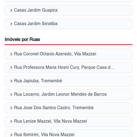
keyboard_arrow_right
Casas Jardim Guapira
keyboard_arrow_right
Casas Jardim Ibiratiba
Imóveis por Ruas
keyboard_arrow_right
Rua Coronel Octavio Azeredo, Vila Mazzei
keyboard_arrow_right
Rua Professora Maria Hosni Cury, Parque Casa de Pedra
keyboard_arrow_right
Rua Japiuba, Tremembé
keyboard_arrow_right
Rua Locarno, Jardim Leonor Mendes de Barros
keyboard_arrow_right
Rua Jose Dos Santos Castro, Tremembé
keyboard_arrow_right
Rua Lenize Mazzei, Vila Nova Mazzei
keyboard_arrow_right
Rua Ibimirim, Vila Nova Mazzei