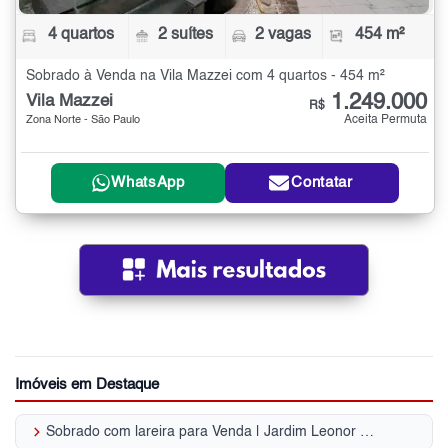
4 quartos
2 suítes
2 vagas
454 m²
Sobrado à Venda na Vila Mazzei com 4 quartos - 454 m²
1.249.000
Vila Mazzei
R$
Aceita Permuta
Zona Norte - São Paulo
WhatsApp
Contatar
Imóveis em Destaque
keyboard_arrow_right
Sobrado com lareira para Venda | Jardim Leonor Mendes de Barros