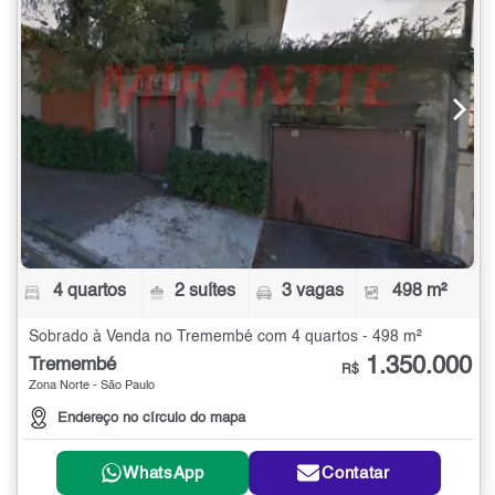
4 quartos
2 suítes
3 vagas
498 m²
Sobrado à Venda no Tremembé com 4 quartos - 498 m²
1.350.000
Tremembé
R$
Zona Norte - São Paulo
Endereço no círculo do mapa
WhatsApp
Contatar