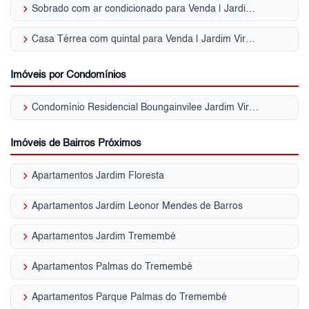
keyboard_arrow_right
Sobrado com ar condicionado para Venda | Jardim Virginia Bianca
keyboard_arrow_right
Casa Térrea com quintal para Venda | Jardim Virginia Bianca
Imóveis por Condomínios
keyboard_arrow_right
Condomínio Residencial Boungainvilee Jardim Virginia Bianca
Imóveis de Bairros Próximos
keyboard_arrow_right
Apartamentos Jardim Floresta
keyboard_arrow_right
Apartamentos Jardim Leonor Mendes de Barros
keyboard_arrow_right
Apartamentos Jardim Tremembé
keyboard_arrow_right
Apartamentos Palmas do Tremembé
keyboard_arrow_right
Apartamentos Parque Palmas do Tremembé