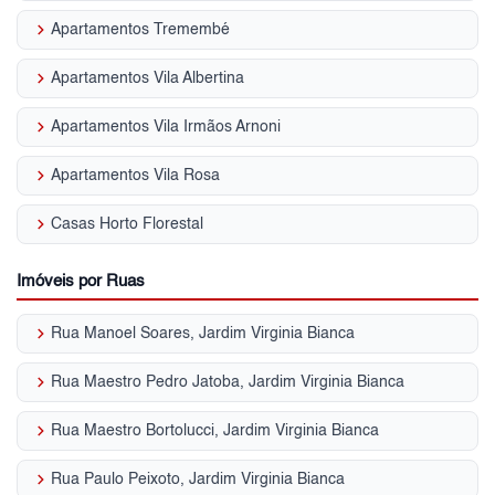
keyboard_arrow_right
Apartamentos Tremembé
keyboard_arrow_right
Apartamentos Vila Albertina
keyboard_arrow_right
Apartamentos Vila Irmãos Arnoni
keyboard_arrow_right
Apartamentos Vila Rosa
keyboard_arrow_right
Casas Horto Florestal
Imóveis por Ruas
keyboard_arrow_right
Rua Manoel Soares, Jardim Virginia Bianca
keyboard_arrow_right
Rua Maestro Pedro Jatoba, Jardim Virginia Bianca
keyboard_arrow_right
Rua Maestro Bortolucci, Jardim Virginia Bianca
keyboard_arrow_right
Rua Paulo Peixoto, Jardim Virginia Bianca