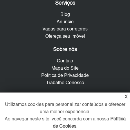
Serviços
Blog
Anuncie
Vagas para corretores
Ofereça seu imóvel
Sobre nós
Contato
Mapa do Site
Política de Privacidade
Trabalhe Conosco
Verificada por
X
Utilizamos cookies para personalizar conteúdos e oferecer
uma melhor experiência.
Redes Sociais
Ao navegar neste site, você concorda com a nossa
Política
de Cookies
.