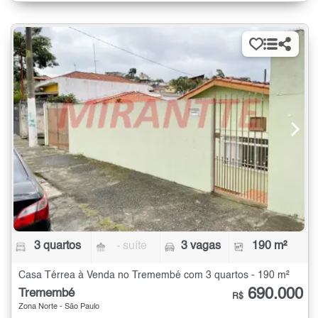
3 quartos
- suíte
3 vagas
190 m²
Casa Térrea à Venda no Tremembé com 3 quartos - 190 m²
690.000
Tremembé
R$
Zona Norte - São Paulo