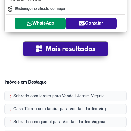
Zona Norte - São Paulo
Endereço no círculo do mapa
WhatsApp
Contatar
Imóveis em Destaque
keyboard_arrow_right
Sobrado com lareira para Venda | Jardim Virginia Bianca
keyboard_arrow_right
Casa Térrea com lareira para Venda | Jardim Virginia Bianca
keyboard_arrow_right
Sobrado com quintal para Venda | Jardim Virginia Bianca