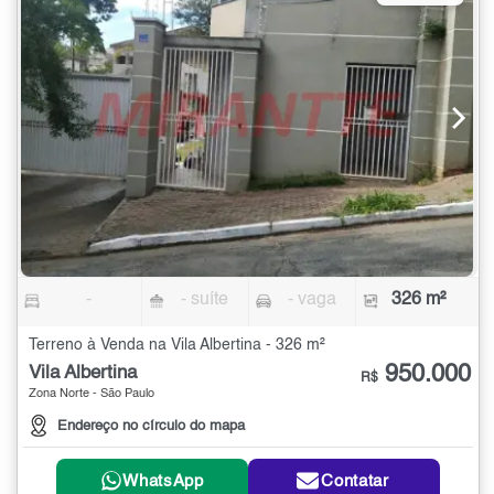
-
- suíte
- vaga
326 m²
Terreno à Venda na Vila Albertina - 326 m²
950.000
Vila Albertina
R$
Zona Norte - São Paulo
Endereço no círculo do mapa
WhatsApp
Contatar