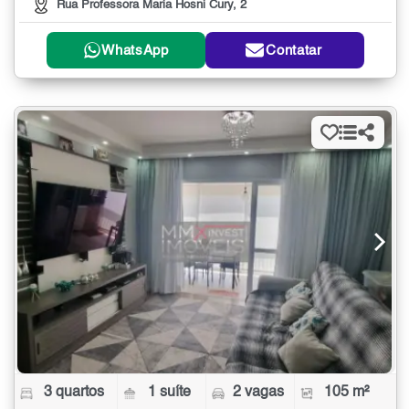
Rua Professora Maria Hosni Cury, 2
WhatsApp
Contatar
3 quartos
1 suíte
2 vagas
105 m²