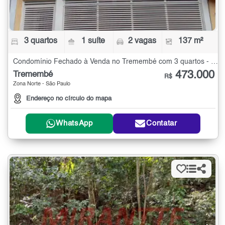
3 quartos
1 suíte
2 vagas
137 m²
Condomínio Fechado à Venda no Tremembé com 3 quartos - 137 m²
473.000
Tremembé
R$
Zona Norte - São Paulo
Endereço no círculo do mapa
WhatsApp
Contatar