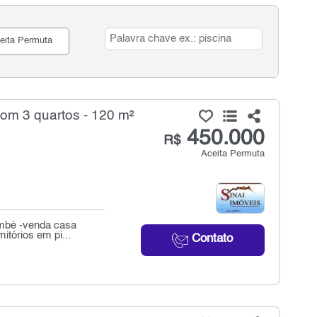
eita Permuta
om 3 quartos - 120 m²
450.000
R$
Aceita Permuta
embé -venda casa
tórios em pi...
Contato