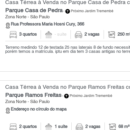
Casa Térrea à Venda no Parque Casa de Pedra c
Parque Casa de Pedra
-
Próximo Jardim Tremembé
Zona Norte - São Paulo
Rua Professora Maria Hosni Cury, 366
3 quartos
- suíte
2 vagas
250 m
Terreno medindo 12 de testada 25 nas laterais 8 de fundo necessita
porém temos a matrícula. iptu em dia tem 3 casas antigas no terre
Casa Térrea à Venda no Parque Ramos Freitas co
Parque Ramos Freitas
-
Próximo Jardim Tremembé
Zona Norte - São Paulo
Endereço no círculo do mapa
2 quartos
1 suíte
2 vagas
68 m²