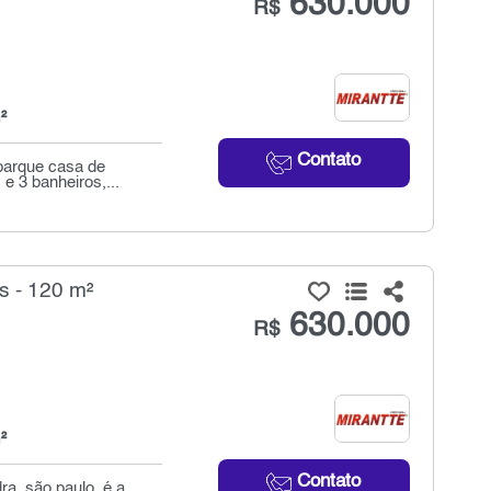
630.000
R$
²
Contato
parque casa de
e 3 banheiros,...
s - 120 m²
630.000
R$
²
Contato
ra, são paulo, é a