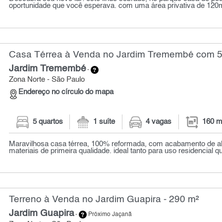
oportunidade que você esperava. com uma área privativa de 120m²
Casa Térrea à Venda no Jardim Tremembé com 5 
Jardim Tremembé
-
Zona Norte - São Paulo
Endereço no círculo do mapa
5 quartos
1 suíte
4 vagas
160 m
Maravilhosa casa térrea, 100% reformada, com acabamento de al
materiais de primeira qualidade. ideal tanto para uso residencial q
Terreno à Venda no Jardim Guapira - 290 m²
Jardim Guapira
-
Próximo Jaçanã