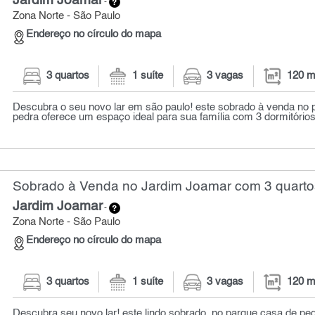
Jardim Joamar
-
Zona Norte - São Paulo
Endereço no círculo do mapa
3 quartos
1 suíte
3 vagas
120 m
Descubra o seu novo lar em são paulo! este sobrado à venda no 
pedra oferece um espaço ideal para sua família com 3 dormitórios 
Sobrado à Venda no Jardim Joamar com 3 quarto
Jardim Joamar
-
Zona Norte - São Paulo
Endereço no círculo do mapa
3 quartos
1 suíte
3 vagas
120 m
Descubra seu novo lar! este lindo sobrado, no parque casa de ped