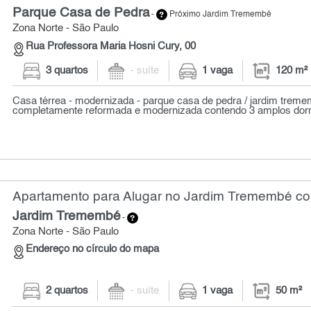
Parque Casa de Pedra
-
Próximo Jardim Tremembé
Zona Norte - São Paulo
Rua Professora Maria Hosni Cury, 00
3 quartos
- suíte
1 vaga
120 m²
Casa térrea - modernizada - parque casa de pedra / jardim trem
completamente reformada e modernizada contendo 3 amplos dormi
Apartamento para Alugar no Jardim Tremembé com
Jardim Tremembé
-
Zona Norte - São Paulo
Endereço no círculo do mapa
2 quartos
- suíte
1 vaga
50 m²