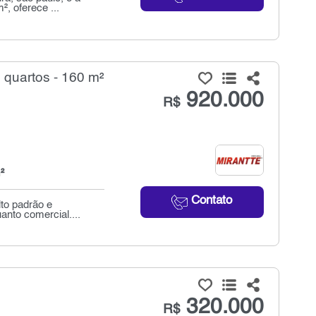
, oferece ...
quartos - 160 m²
920.000
R$
²
Contato
to padrão e
uanto comercial....
320.000
R$