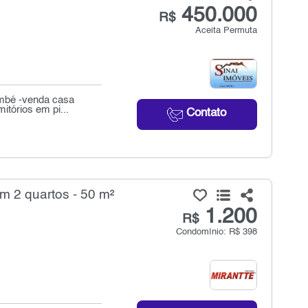
450.000
R$
Aceita Permuta
embé -venda casa
tórios em pi...
Contato
 2 quartos - 50 m²
1.200
R$
Condomínio: R$ 398