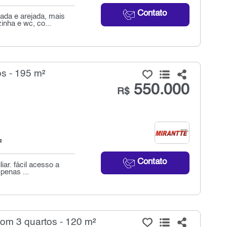
Contato
ada e arejada, mais
nha e wc, co...
s - 195 m²
550.000
R$
²
Contato
iar. fácil acesso a
penas ...
om 3 quartos - 120 m²