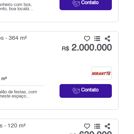
Contato
anheiro com box,
o, boa localiz...
s - 364 m²
2.000.000
R$
 m²
Contato
lão de festas, com
neste espaço...
s - 120 m²