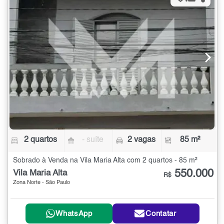
2 quartos
- suíte
2 vagas
85 m²
Sobrado à Venda na Vila Maria Alta com 2 quartos - 85 m²
550.000
Vila Maria Alta
R$
Zona Norte - São Paulo
WhatsApp
Contatar