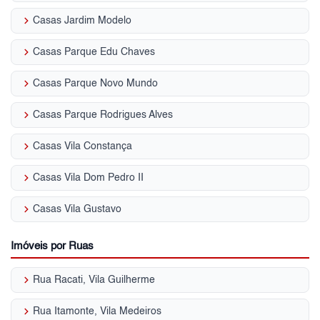
keyboard_arrow_right
Casas Jardim Modelo
keyboard_arrow_right
Casas Parque Edu Chaves
keyboard_arrow_right
Casas Parque Novo Mundo
keyboard_arrow_right
Casas Parque Rodrigues Alves
keyboard_arrow_right
Casas Vila Constança
keyboard_arrow_right
Casas Vila Dom Pedro II
keyboard_arrow_right
Casas Vila Gustavo
Imóveis por Ruas
keyboard_arrow_right
Rua Racati, Vila Guilherme
keyboard_arrow_right
Rua Itamonte, Vila Medeiros