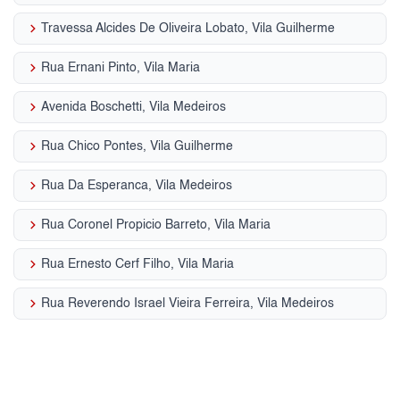
keyboard_arrow_right
Travessa Alcides De Oliveira Lobato, Vila Guilherme
keyboard_arrow_right
Rua Ernani Pinto, Vila Maria
keyboard_arrow_right
Avenida Boschetti, Vila Medeiros
keyboard_arrow_right
Rua Chico Pontes, Vila Guilherme
keyboard_arrow_right
Rua Da Esperanca, Vila Medeiros
keyboard_arrow_right
Rua Coronel Propicio Barreto, Vila Maria
keyboard_arrow_right
Rua Ernesto Cerf Filho, Vila Maria
keyboard_arrow_right
Rua Reverendo Israel Vieira Ferreira, Vila Medeiros