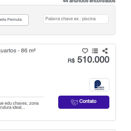
44 anúncios encontrados
eita Permuta
artos - 86 m²
510.000
R$
Contato
ue edu chaves, zona
tura ideal...