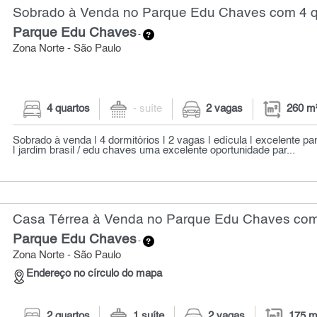
Sobrado à Venda no Parque Edu Chaves com 4 qu
Parque Edu Chaves
-
Zona Norte - São Paulo
4 quartos
- suíte
2 vagas
260 m
Sobrado à venda | 4 dormitórios | 2 vagas | edícula | excelente p
| jardim brasil / edu chaves uma excelente oportunidade par...
Casa Térrea à Venda no Parque Edu Chaves com 
Parque Edu Chaves
-
Zona Norte - São Paulo
Endereço no círculo do mapa
2 quartos
1 suíte
2 vagas
175 m