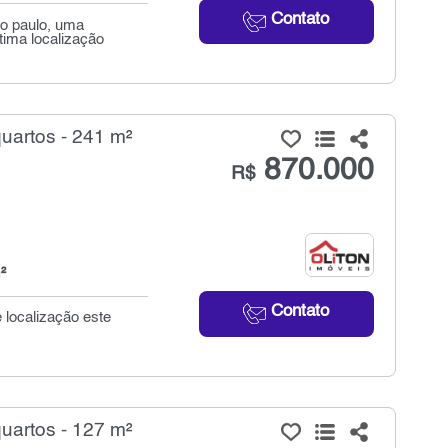
Contato
o paulo, uma
tima localização
artos - 241 m²
870.000
R$
²
Contato
 localização este
artos - 127 m²