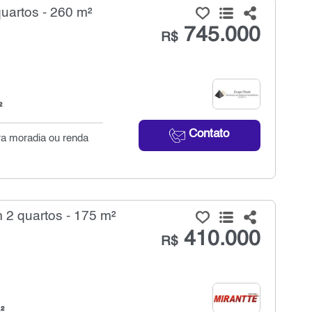
artos - 260 m²
745.000
R$
²
Contato
ara moradia ou renda
2 quartos - 175 m²
410.000
R$
²