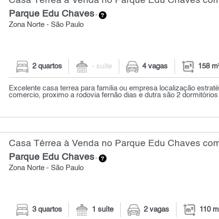
Casa Térrea à Venda no Parque Edu Chaves com 
Parque Edu Chaves
-
Zona Norte - São Paulo
2 quartos
- suíte
4 vagas
158 m
Excelente casa terrea para familia ou empresa localização estraté
comercio, proximo a rodovia fernão dias e dutra são 2 dormitórios
Casa Térrea à Venda no Parque Edu Chaves com 
Parque Edu Chaves
-
Zona Norte - São Paulo
3 quartos
1 suíte
2 vagas
110 m