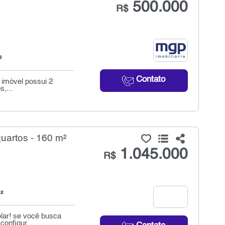
500.000
R$
²
Contato
 imóvel possui 2
,...
artos - 160 m²
1.045.000
R$
²
olar! se você busca
onfigur...