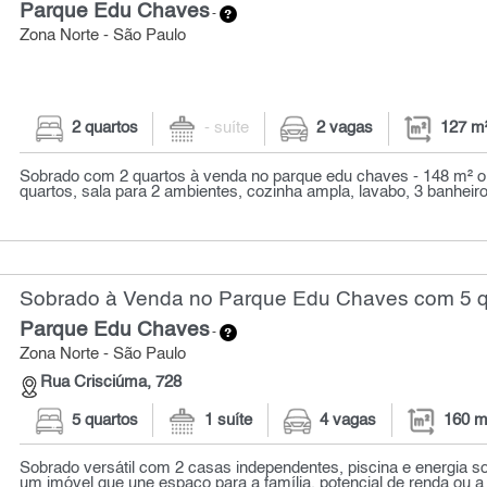
Parque Edu Chaves
-
Zona Norte - São Paulo
2 quartos
- suíte
2 vagas
127 m
Sobrado com 2 quartos à venda no parque edu chaves - 148 m² o
quartos, sala para 2 ambientes, cozinha ampla, lavabo, 3 banheiros
Sobrado à Venda no Parque Edu Chaves com 5 qu
Parque Edu Chaves
-
Zona Norte - São Paulo
Rua Crisciúma, 728
5 quartos
1 suíte
4 vagas
160 m
Sobrado versátil com 2 casas independentes, piscina e energia s
um imóvel que une espaço para a família, potencial de renda ou a c