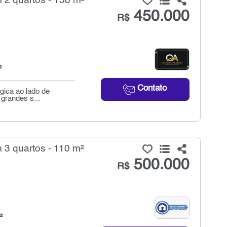
2 quartos - 158 m²
450.000
R$
²
Contato
gica ao lado de
 grandes s...
3 quartos - 110 m²
500.000
R$
²