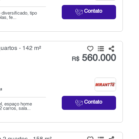
Contato
iversificado, tipo
as, fe...
artos - 142 m²
560.000
R$
²
Contato
el, espaço home
 carros, sala...