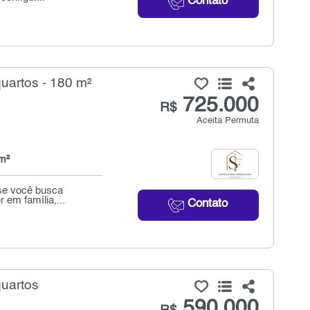
Contato
artos - 180 m²
725.000
R$
Aceita Permuta
m²
 se você busca
 em família,...
Contato
uartos
590.000