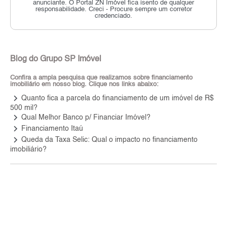
anunciante.
O Portal ZN Imóvel fica isento de qualquer
responsabilidade.
Creci - Procure sempre um corretor
credenciado.
Blog do Grupo SP Imóvel
Confira a ampla pesquisa que realizamos sobre financiamento
imobiliário em nosso blog. Clique nos links abaixo:
keyboard_arrow_right
Quanto fica a parcela do financiamento de um imóvel de R$
500 mil?
keyboard_arrow_right
Qual Melhor Banco p/ Financiar Imóvel?
keyboard_arrow_right
Financiamento Itaú
keyboard_arrow_right
Queda da Taxa Selic: Qual o impacto no financiamento
imobiliário?