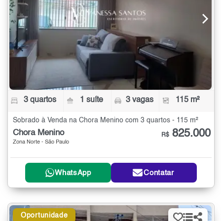
3 quartos
1 suíte
3 vagas
115 m²
Sobrado à Venda na Chora Menino com 3 quartos - 115 m²
825.000
Chora Menino
R$
Zona Norte - São Paulo
WhatsApp
Contatar
Oportunidade