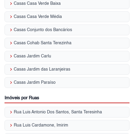
keyboard_arrow_right
Casas Casa Verde Baixa
keyboard_arrow_right
Casas Casa Verde Média
keyboard_arrow_right
Casas Conjunto dos Bancários
keyboard_arrow_right
Casas Cohab Santa Terezinha
keyboard_arrow_right
Casas Jardim Carlu
keyboard_arrow_right
Casas Jardim das Laranjeiras
keyboard_arrow_right
Casas Jardim Paraíso
Imóveis por Ruas
keyboard_arrow_right
Rua Luis Antonio Dos Santos, Santa Teresinha
keyboard_arrow_right
Rua Luis Cardamone, Imirim