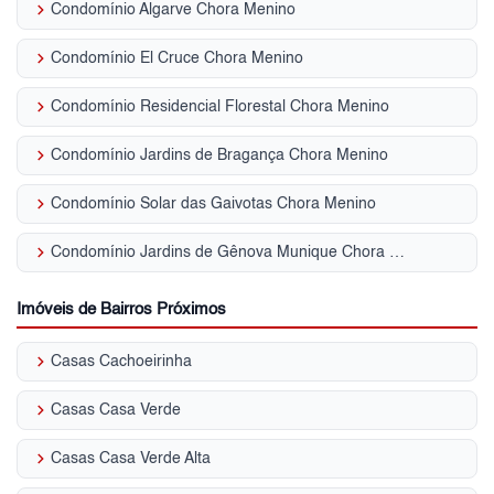
keyboard_arrow_right
Condomínio Algarve Chora Menino
keyboard_arrow_right
Condomínio El Cruce Chora Menino
keyboard_arrow_right
Condomínio Residencial Florestal Chora Menino
keyboard_arrow_right
Condomínio Jardins de Bragança Chora Menino
keyboard_arrow_right
Condomínio Solar das Gaivotas Chora Menino
keyboard_arrow_right
Condomínio Jardins de Gênova Munique Chora Menino
Imóveis de Bairros Próximos
keyboard_arrow_right
Casas Cachoeirinha
keyboard_arrow_right
Casas Casa Verde
keyboard_arrow_right
Casas Casa Verde Alta