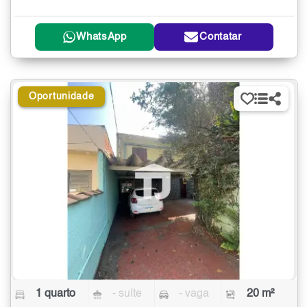
WhatsApp
Contatar
Oportunidade
1 quarto
- suíte
- vaga
20 m²