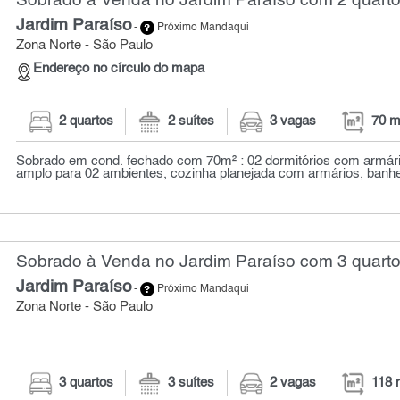
Sobrado à Venda no Jardim Paraíso com 2 quarto
Jardim Paraíso
-
Próximo Mandaqui
Zona Norte - São Paulo
Endereço no círculo do mapa
2 quartos
2 suítes
3 vagas
70 m
Sobrado em cond. fechado com 70m² : 02 dormitórios com armários
amplo para 02 ambientes, cozinha planejada com armários, banheir
Sobrado à Venda no Jardim Paraíso com 3 quarto
Jardim Paraíso
-
Próximo Mandaqui
Zona Norte - São Paulo
3 quartos
3 suítes
2 vagas
118 