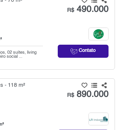
s - 70 m²
490.000
R$
²
Contato
, 02 suítes, living
o social ...
s - 118 m²
890.000
R$
m²