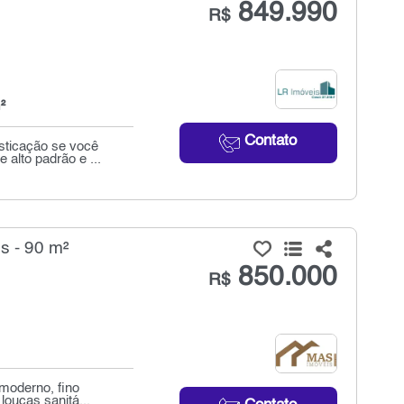
849.990
R$
²
Contato
isticação se você
alto padrão e ...
s - 90 m²
850.000
R$
 moderno, fino
louças sanitá...