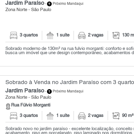
Jardim Paraíso
-
Próximo Mandaqui
Zona Norte - São Paulo
3 quartos
1 suíte
2 vagas
130 m
Sobrado moderno de 130m² na rua fulvio morganti: conforto e sof
busca um imóvel que une design contemporâneo, acabamentos de 
Sobrado à Venda no Jardim Paraíso com 3 quarto
Jardim Paraíso
-
Próximo Mandaqui
Zona Norte - São Paulo
Rua Fúlvio Morganti
3 quartos
1 suíte
2 vagas
90 m²
Sobrado novo no jardim paraíso - excelente localização, conceito
acabamento, piso em porcelanato, piso laminado nos dormitórios, 