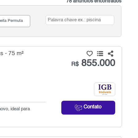
78 anúncios encontrados
eita Permuta
s - 75 m²
855.000
R$
Contato
ovo, ideal para