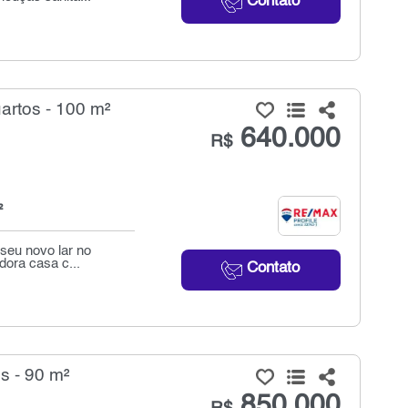
Contato
artos - 100 m²
640.000
R$
²
seu novo lar no
dora casa c...
Contato
s - 90 m²
850.000