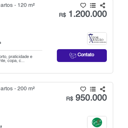
artos - 120 m²
1.200.000
R$
²
Contato
to, praticidade e
e, copa, c...
artos - 200 m²
950.000
R$
²