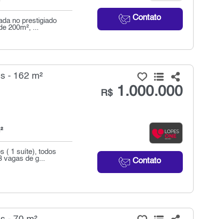
Contato
ada no prestigiado
e 200m², ...
s - 162 m²
1.000.000
R$
²
 ( 1 suíte), todos
 vagas de g...
Contato