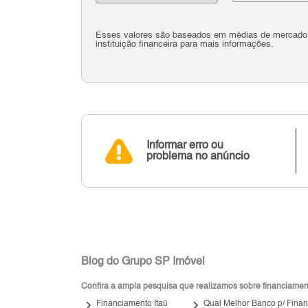
Esses valores são baseados em médias de mercado e 
instituição financeira para mais informações.
Informar erro ou
problema no anúncio
Blog do Grupo SP Imóvel
Confira a ampla pesquisa que realizamos sobre financiamento
keyboard_arrow_right
keyboard_arrow_right
Financiamento Itaú
Qual Melhor Banco p/ Finan