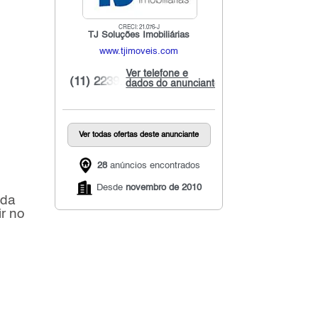
CRECI: 21.076-J
TJ Soluções Imobiliárias
www.tjimoveis.com
Ver telefone e
(11) 2239...
dados do anunciante
Ver todas ofertas deste anunciante
28
anúncios encontrados
Desde
novembro de 2010
 da
r no