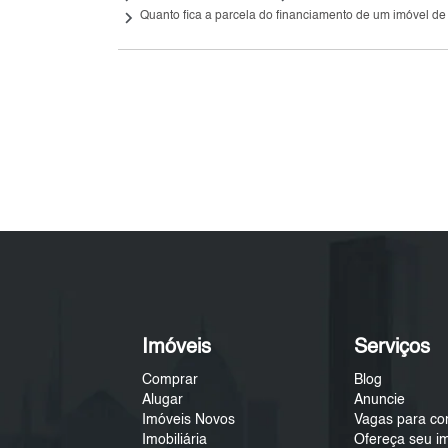
keyboard_arrow_right
Quanto fica a parcela do financiamento de um imóvel de
Imóveis
Serviços
Comprar
Blog
Alugar
Anuncie
Imóveis Novos
Vagas para co
Imobiliária
Ofereça seu i