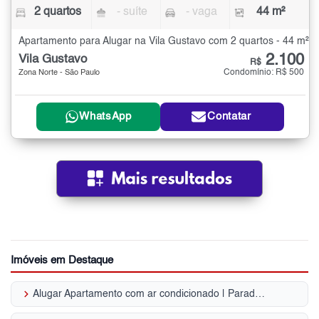
2 quartos
- suíte
- vaga
44 m²
Apartamento para Alugar na Vila Gustavo com 2 quartos - 44 m²
2.100
Vila Gustavo
R$
Condomínio: R$ 500
Zona Norte - São Paulo
WhatsApp
Contatar
Imóveis em Destaque
keyboard_arrow_right
Alugar Apartamento com ar condicionado | Parada Inglesa