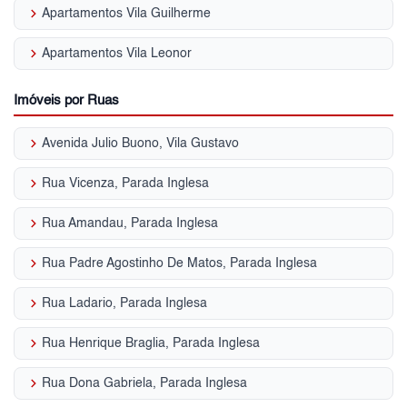
keyboard_arrow_right
Apartamentos Vila Guilherme
keyboard_arrow_right
Apartamentos Vila Leonor
Imóveis por Ruas
keyboard_arrow_right
Avenida Julio Buono, Vila Gustavo
keyboard_arrow_right
Rua Vicenza, Parada Inglesa
keyboard_arrow_right
Rua Amandau, Parada Inglesa
keyboard_arrow_right
Rua Padre Agostinho De Matos, Parada Inglesa
keyboard_arrow_right
Rua Ladario, Parada Inglesa
keyboard_arrow_right
Rua Henrique Braglia, Parada Inglesa
keyboard_arrow_right
Rua Dona Gabriela, Parada Inglesa