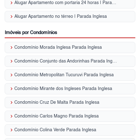
keyboard_arrow_right
Alugar Apartamento com portaria 24 horas | Parada Inglesa
keyboard_arrow_right
Alugar Apartamento no térreo | Parada Inglesa
Imóveis por Condomínios
keyboard_arrow_right
Condomínio Morada Inglesa Parada Inglesa
keyboard_arrow_right
Condomínio Conjunto das Andorinhas Parada Inglesa
keyboard_arrow_right
Condomínio Metropolitan Tucuruvi Parada Inglesa
keyboard_arrow_right
Condomínio Mirante dos Ingleses Parada Inglesa
keyboard_arrow_right
Condomínio Cruz De Malta Parada Inglesa
keyboard_arrow_right
Condomínio Carlos Magno Parada Inglesa
keyboard_arrow_right
Condomínio Colina Verde Parada Inglesa