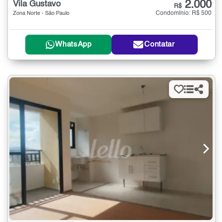
2.000
Vila Gustavo
R$
Condomínio: R$ 500
Zona Norte - São Paulo
WhatsApp
Contatar