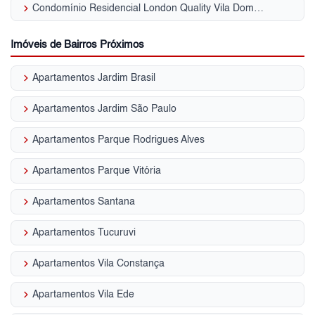
keyboard_arrow_right
Condomínio Residencial London Quality Vila Dom Pedro II
Imóveis de Bairros Próximos
keyboard_arrow_right
Apartamentos Jardim Brasil
keyboard_arrow_right
Apartamentos Jardim São Paulo
keyboard_arrow_right
Apartamentos Parque Rodrigues Alves
keyboard_arrow_right
Apartamentos Parque Vitória
keyboard_arrow_right
Apartamentos Santana
keyboard_arrow_right
Apartamentos Tucuruvi
keyboard_arrow_right
Apartamentos Vila Constança
keyboard_arrow_right
Apartamentos Vila Ede