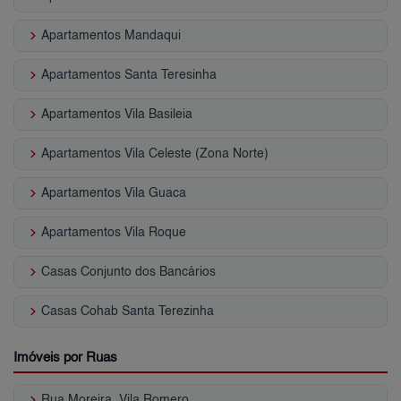
keyboard_arrow_right
Apartamentos Mandaqui
keyboard_arrow_right
Apartamentos Santa Teresinha
keyboard_arrow_right
Apartamentos Vila Basileia
keyboard_arrow_right
Apartamentos Vila Celeste (Zona Norte)
keyboard_arrow_right
Apartamentos Vila Guaca
keyboard_arrow_right
Apartamentos Vila Roque
keyboard_arrow_right
Casas Conjunto dos Bancários
keyboard_arrow_right
Casas Cohab Santa Terezinha
Imóveis por Ruas
keyboard_arrow_right
Rua Moreira, Vila Romero