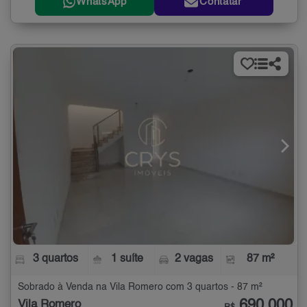
WhatsApp
Contatar
3 quartos
1 suíte
2 vagas
87 m²
Sobrado à Venda na Vila Romero com 3 quartos - 87 m²
690.000
Vila Romero