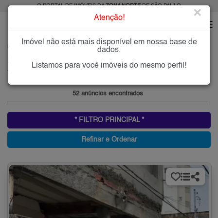
O PORTAL DE IMÓVEIS DA
ZONA NORTE
DE SÃO PAULO
×
Atenção!
Imóvel não está mais disponível em nossa base de
HOME
ZONA NORTE
COMPRAR
VILA ROMERO
dados.
Imóveis à Venda na Vila Romero, Zona Norte de São Paulo
Listamos para você imóveis do mesmo perfil!
Vila Romero, Zona Norte
52 anúncios encontrados
* FILTRO PRINCIPAL *
Refinar e Ordenar