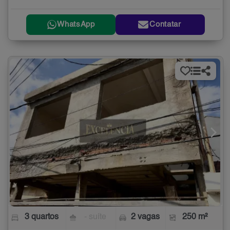
WhatsApp
Contatar
3 quartos
- suíte
2 vagas
250 m²