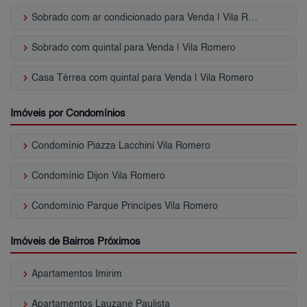
keyboard_arrow_right
Sobrado com ar condicionado para Venda | Vila Romero
keyboard_arrow_right
Sobrado com quintal para Venda | Vila Romero
keyboard_arrow_right
Casa Térrea com quintal para Venda | Vila Romero
Imóveis por Condomínios
keyboard_arrow_right
Condomínio Piazza Lacchini Vila Romero
keyboard_arrow_right
Condomínio Dijon Vila Romero
keyboard_arrow_right
Condomínio Parque Princípes Vila Romero
Imóveis de Bairros Próximos
keyboard_arrow_right
Apartamentos Imirim
keyboard_arrow_right
Apartamentos Lauzane Paulista