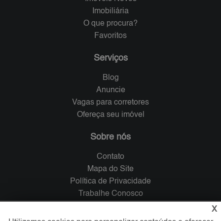
Imobiliária
O que procura?
Favoritos
Serviços
Blog
Anuncie
Vagas para corretores
Ofereça seu imóvel
Sobre nós
Contato
Mapa do Site
Política de Privacidade
Trabalhe Conosco
X
Verificada por