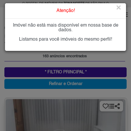
O PORTAL DE IMÓVEIS DA
ZONA NORTE
DE SÃO PAULO
×
Atenção!
Imóvel não está mais disponível em nossa base de
HOME
ZONA NORTE
COMPRAR
VILA CONSTANÇA
dados.
Imóveis à Venda na Vila Constança, Zona Norte de São Paulo
Listamos para você imóveis do mesmo perfil!
Vila Constança, Zona Norte
163 anúncios encontrados
* FILTRO PRINCIPAL *
Refinar e Ordenar