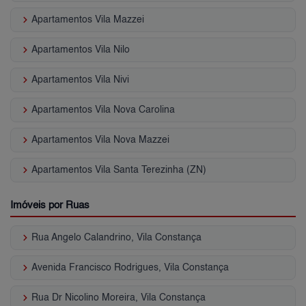
keyboard_arrow_right
Apartamentos Vila Mazzei
keyboard_arrow_right
Apartamentos Vila Nilo
keyboard_arrow_right
Apartamentos Vila Nivi
keyboard_arrow_right
Apartamentos Vila Nova Carolina
keyboard_arrow_right
Apartamentos Vila Nova Mazzei
keyboard_arrow_right
Apartamentos Vila Santa Terezinha (ZN)
Imóveis por Ruas
keyboard_arrow_right
Rua Angelo Calandrino, Vila Constança
keyboard_arrow_right
Avenida Francisco Rodrigues, Vila Constança
keyboard_arrow_right
Rua Dr Nicolino Moreira, Vila Constança