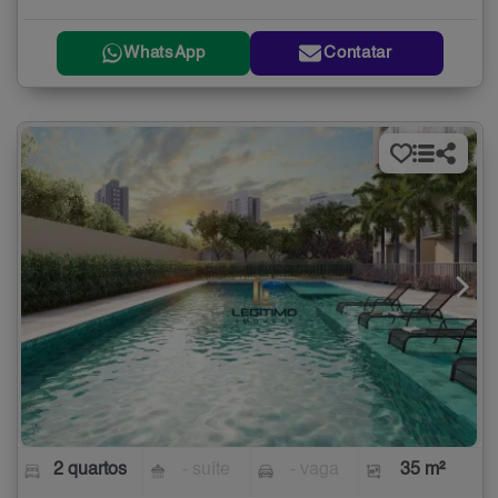
WhatsApp
Contatar
2 quartos
- suíte
- vaga
35 m²