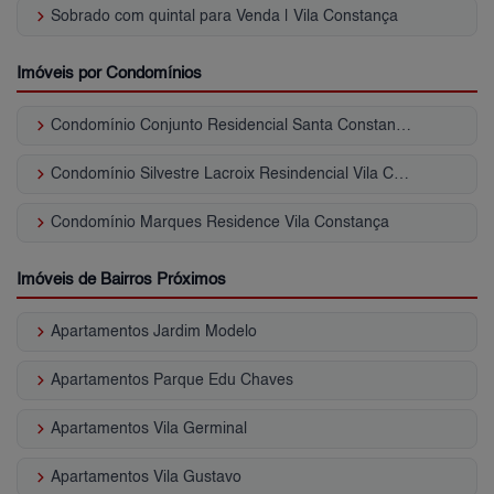
keyboard_arrow_right
Sobrado com quintal para Venda | Vila Constança
Imóveis por Condomínios
keyboard_arrow_right
Condomínio Conjunto Residencial Santa Constança Vila Constança
keyboard_arrow_right
Condomínio Silvestre Lacroix Resindencial Vila Constança
keyboard_arrow_right
Condomínio Marques Residence Vila Constança
Imóveis de Bairros Próximos
keyboard_arrow_right
Apartamentos Jardim Modelo
keyboard_arrow_right
Apartamentos Parque Edu Chaves
keyboard_arrow_right
Apartamentos Vila Germinal
keyboard_arrow_right
Apartamentos Vila Gustavo