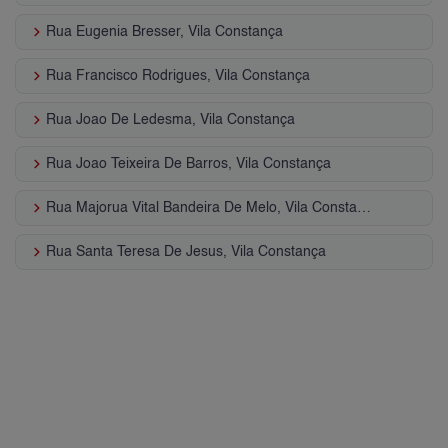
keyboard_arrow_right
Rua Eugenia Bresser, Vila Constança
keyboard_arrow_right
Rua Francisco Rodrigues, Vila Constança
keyboard_arrow_right
Rua Joao De Ledesma, Vila Constança
keyboard_arrow_right
Rua Joao Teixeira De Barros, Vila Constança
keyboard_arrow_right
Rua Majorua Vital Bandeira De Melo, Vila Constança
keyboard_arrow_right
Rua Santa Teresa De Jesus, Vila Constança