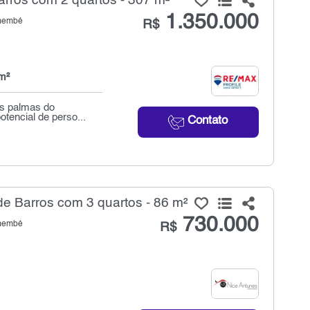
rros com 2 quartos - 307 m²
1.350.000
emembé
R$
m²
as palmas do
tencial de perso...
Contato
e Barros com 3 quartos - 86 m²
730.000
emembé
R$