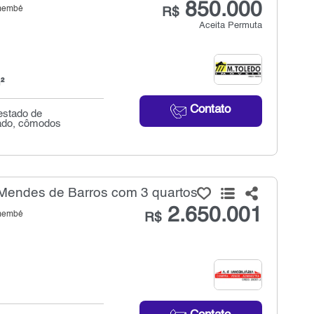
850.000
emembé
R$
Aceita Permuta
²
Contato
estado de
rado, cômodos
Mendes de Barros com 3 quartos
2.650.001
emembé
R$