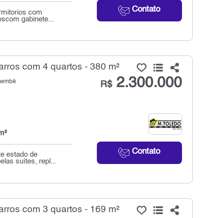
Contato
rmitorios com
oscom gabinete...
rros com 4 quartos - 380 m²
2.300.000
emembé
R$
m²
Contato
te estado de
as suítes, repl...
rros com 3 quartos - 169 m²