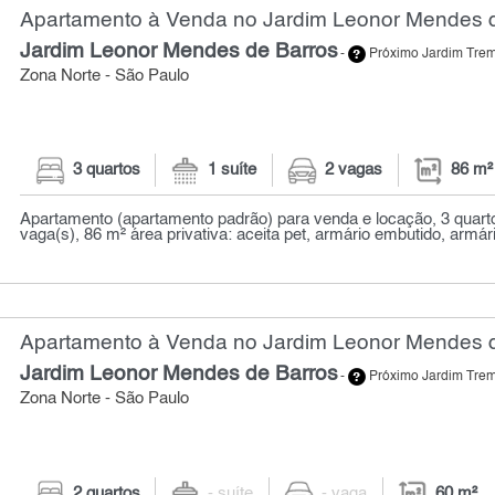
Apartamento à Venda no Jardim Leonor Mendes d
Jardim Leonor Mendes de Barros
-
Próximo Jardim Tr
Zona Norte - São Paulo
3 quartos
1 suíte
2 vagas
86 m²
Apartamento (apartamento padrão) para venda e locação, 3 quarto (
vaga(s), 86 m² área privativa: aceita pet, armário embutido, armári
Apartamento à Venda no Jardim Leonor Mendes d
Jardim Leonor Mendes de Barros
-
Próximo Jardim Tr
Zona Norte - São Paulo
2 quartos
- suíte
- vaga
60 m²