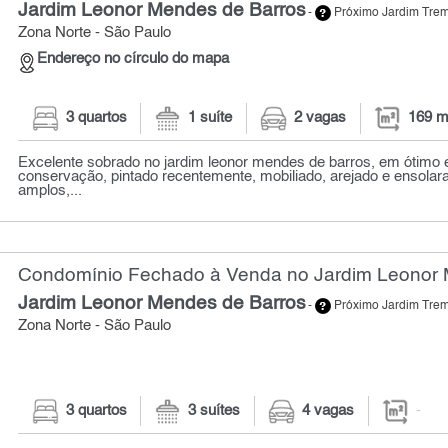
Jardim Leonor Mendes de Barros
-
Próximo Jardim Tr
Zona Norte - São Paulo
Endereço no círculo do mapa
3 quartos
1 suíte
2 vagas
169 m
Excelente sobrado no jardim leonor mendes de barros, em ótimo 
conservação, pintado recentemente, mobiliado, arejado e ensola
amplos,...
Condomínio Fechado à Venda no Jardim Leonor 
Jardim Leonor Mendes de Barros
-
Próximo Jardim Tr
Zona Norte - São Paulo
3 quartos
3 suítes
4 vagas
-