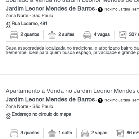
Sobrado à Venda no Jardim Leonor Mendes de Ba
Jardim Leonor Mendes de Barros
-
Próximo Jardim Tr
Zona Norte - São Paulo
Rua Locarno, 481
2 quartos
2 suítes
4 vagas
307 
Casa assobradada localizada no tradicional e arborizado bairro d
tremembé, ideal para quem busca espaço, privacidade e grande po
Apartamento à Venda no Jardim Leonor Mendes d
Jardim Leonor Mendes de Barros
-
Próximo Jardim Tr
Zona Norte - São Paulo
Endereço no círculo do mapa
3 quartos
1 suíte
2 vagas
86 m²