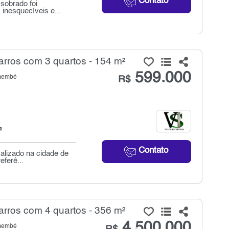
Contato
sobrado foi
inesquecíveis e...
rros com 3 quartos - 154 m²
599.000
emembé
R$
²
Contato
alizado na cidade de
eferê...
rros com 4 quartos - 356 m²
4.500.000
emembé