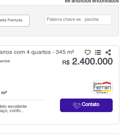
88 anúncios encontrados
eita Permuta
rros com 4 quartos - 345 m²
2.400.000
emembé
R$
 m²
Contato
leto excelente
aço, confo...