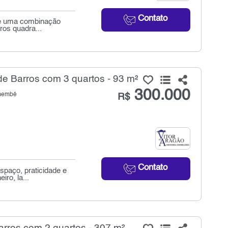
Contato
ece uma combinação
ros quadra...
e Barros com 3 quartos - 93 m²
300.000
emembé
R$
Contato
spaço, praticidade e
ro, la...