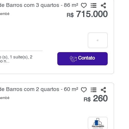
e Barros com 3 quartos - 86 m²
715.000
emembé
R$
s), 1 suíte(s), 2
Contato
o n...
e Barros com 2 quartos - 60 m²
260
emembé
R$