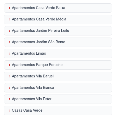
keyboard_arrow_right
Apartamentos Casa Verde Baixa
keyboard_arrow_right
Apartamentos Casa Verde Média
keyboard_arrow_right
Apartamentos Jardim Pereira Leite
keyboard_arrow_right
Apartamentos Jardim São Bento
keyboard_arrow_right
Apartamentos Limão
keyboard_arrow_right
Apartamentos Parque Peruche
keyboard_arrow_right
Apartamentos Vila Baruel
keyboard_arrow_right
Apartamentos Vila Bianca
keyboard_arrow_right
Apartamentos Vila Ester
keyboard_arrow_right
Casas Casa Verde