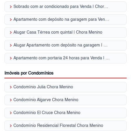
keyboard_arrow_right
Sobrado com ar condicionado para Venda | Chora Menino
keyboard_arrow_right
Apartamento com depósito na garagem para Venda | Chora Menino
keyboard_arrow_right
Alugar Casa Térrea com quintal | Chora Menino
keyboard_arrow_right
Alugar Apartamento com depósito na garagem | Chora Menino
keyboard_arrow_right
Apartamento com portaria 24 horas para Venda | Chora Menino
Imóveis por Condomínios
keyboard_arrow_right
Condomínio Julia Chora Menino
keyboard_arrow_right
Condomínio Algarve Chora Menino
keyboard_arrow_right
Condomínio El Cruce Chora Menino
keyboard_arrow_right
Condomínio Residencial Florestal Chora Menino