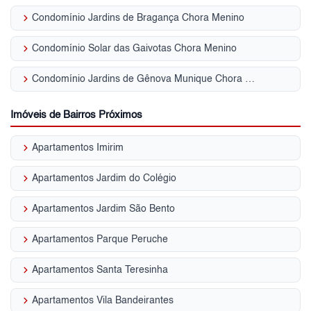
keyboard_arrow_right
Condomínio Jardins de Bragança Chora Menino
keyboard_arrow_right
Condomínio Solar das Gaivotas Chora Menino
keyboard_arrow_right
Condomínio Jardins de Gênova Munique Chora Menino
Imóveis de Bairros Próximos
keyboard_arrow_right
Apartamentos Imirim
keyboard_arrow_right
Apartamentos Jardim do Colégio
keyboard_arrow_right
Apartamentos Jardim São Bento
keyboard_arrow_right
Apartamentos Parque Peruche
keyboard_arrow_right
Apartamentos Santa Teresinha
keyboard_arrow_right
Apartamentos Vila Bandeirantes