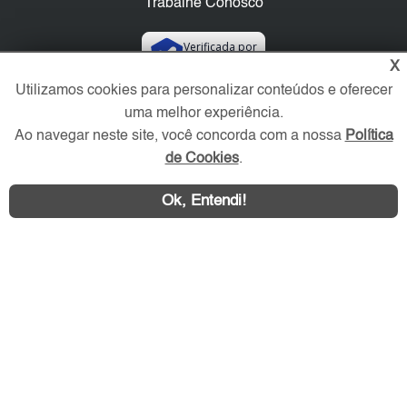
Trabalhe Conosco
Verificada por
X
Utilizamos cookies para personalizar conteúdos e oferecer
Redes Sociais
uma melhor experiência.
Ao navegar neste site, você concorda com a nossa
Política
de Cookies
.
Ok, Entendi!
Área exclusiva aos anunciantes,
acesse sua conta: