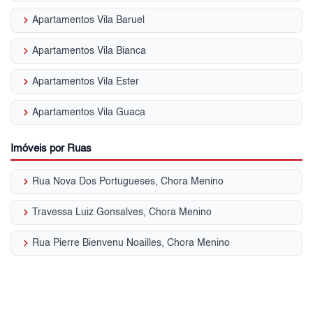
keyboard_arrow_right
Apartamentos Vila Baruel
keyboard_arrow_right
Apartamentos Vila Bianca
keyboard_arrow_right
Apartamentos Vila Ester
keyboard_arrow_right
Apartamentos Vila Guaca
Imóveis por Ruas
keyboard_arrow_right
Rua Nova Dos Portugueses, Chora Menino
keyboard_arrow_right
Travessa Luiz Gonsalves, Chora Menino
keyboard_arrow_right
Rua Pierre Bienvenu Noailles, Chora Menino