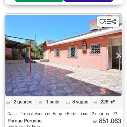
2 quartos
1 suíte
3 vagas
228 m²
Casa Térrea à Venda no Parque Peruche com 2 quartos - 228 m²
851.063
Parque Peruche
R$
Zona Norte - São Paulo