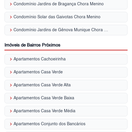
keyboard_arrow_right
Condomínio Jardins de Bragança Chora Menino
keyboard_arrow_right
Condomínio Solar das Gaivotas Chora Menino
keyboard_arrow_right
Condomínio Jardins de Gênova Munique Chora Menino
Imóveis de Bairros Próximos
keyboard_arrow_right
Apartamentos Cachoeirinha
keyboard_arrow_right
Apartamentos Casa Verde
keyboard_arrow_right
Apartamentos Casa Verde Alta
keyboard_arrow_right
Apartamentos Casa Verde Baixa
keyboard_arrow_right
Apartamentos Casa Verde Média
keyboard_arrow_right
Apartamentos Conjunto dos Bancários