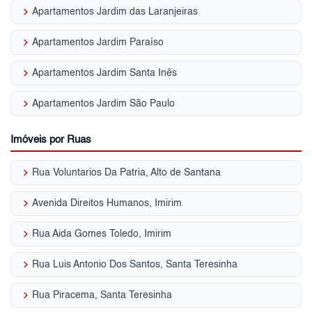
keyboard_arrow_right
Apartamentos Jardim das Laranjeiras
keyboard_arrow_right
Apartamentos Jardim Paraíso
keyboard_arrow_right
Apartamentos Jardim Santa Inês
keyboard_arrow_right
Apartamentos Jardim São Paulo
Imóveis por Ruas
keyboard_arrow_right
Rua Voluntarios Da Patria, Alto de Santana
keyboard_arrow_right
Avenida Direitos Humanos, Imirim
keyboard_arrow_right
Rua Aida Gomes Toledo, Imirim
keyboard_arrow_right
Rua Luis Antonio Dos Santos, Santa Teresinha
keyboard_arrow_right
Rua Piracema, Santa Teresinha