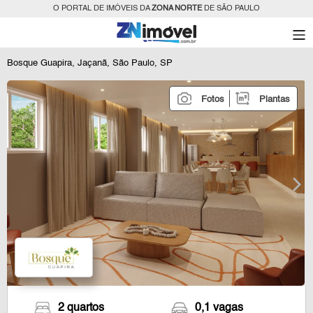
O PORTAL DE IMÓVEIS DA
ZONA NORTE
DE SÃO PAULO
Bosque Guapira, Jaçanã, São Paulo, SP
Fotos
Plantas
2 quartos
0,1 vagas