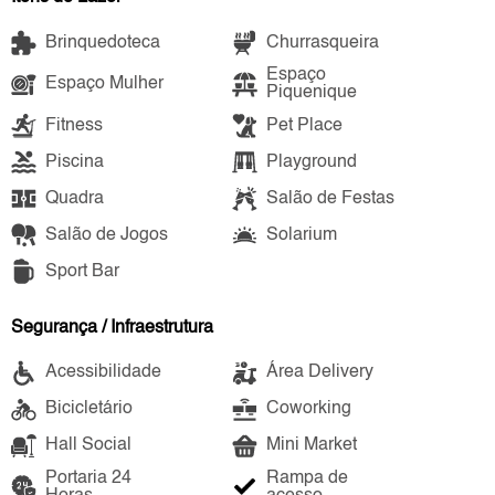
Brinquedoteca
Churrasqueira
Espaço
Espaço Mulher
Piquenique
Fitness
Pet Place
Piscina
Playground
Quadra
Salão de Festas
Salão de Jogos
Solarium
Sport Bar
Segurança / Infraestrutura
Acessibilidade
Área Delivery
Bicicletário
Coworking
Hall Social
Mini Market
Portaria 24
Rampa de