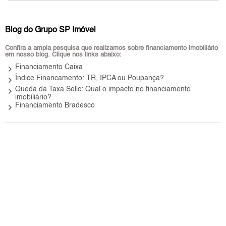
Blog do Grupo SP Imóvel
Confira a ampla pesquisa que realizamos sobre financiamento imobiliário
em nosso blog. Clique nos links abaixo:
keyboard_arrow_right
Financiamento Caixa
keyboard_arrow_right
Índice Financamento: TR, IPCA ou Poupança?
keyboard_arrow_right
Queda da Taxa Selic: Qual o impacto no financiamento
imobiliário?
keyboard_arrow_right
Financiamento Bradesco