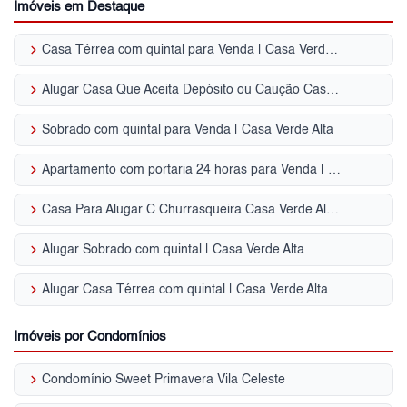
Imóveis em Destaque
keyboard_arrow_right
Casa Térrea com quintal para Venda | Casa Verde Alta
keyboard_arrow_right
Alugar Casa Que Aceita Depósito ou Caução Casa Verde Alta - SP
keyboard_arrow_right
Sobrado com quintal para Venda | Casa Verde Alta
keyboard_arrow_right
Apartamento com portaria 24 horas para Venda | Casa Verde Alta
keyboard_arrow_right
Casa Para Alugar C Churrasqueira Casa Verde Alta - SP
keyboard_arrow_right
Alugar Sobrado com quintal | Casa Verde Alta
keyboard_arrow_right
Alugar Casa Térrea com quintal | Casa Verde Alta
Imóveis por Condomínios
keyboard_arrow_right
Condomínio Sweet Primavera Vila Celeste