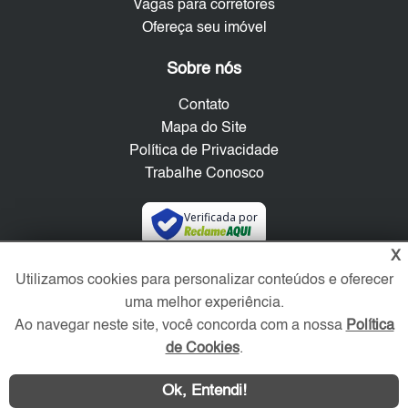
Vagas para corretores
Ofereça seu imóvel
Sobre nós
Contato
Mapa do Site
Política de Privacidade
Trabalhe Conosco
Verificada por
X
Redes Sociais
Utilizamos cookies para personalizar conteúdos e oferecer
uma melhor experiência.
Ao navegar neste site, você concorda com a nossa
Política
de Cookies
.
Ok, Entendi!