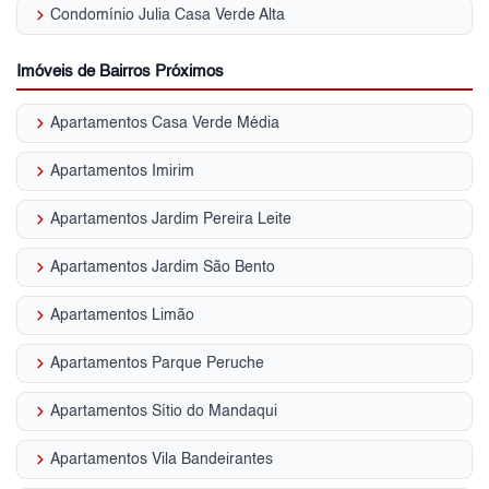
keyboard_arrow_right
Condomínio Julia Casa Verde Alta
Imóveis de Bairros Próximos
keyboard_arrow_right
Apartamentos Casa Verde Média
keyboard_arrow_right
Apartamentos Imirim
keyboard_arrow_right
Apartamentos Jardim Pereira Leite
keyboard_arrow_right
Apartamentos Jardim São Bento
keyboard_arrow_right
Apartamentos Limão
keyboard_arrow_right
Apartamentos Parque Peruche
keyboard_arrow_right
Apartamentos Sítio do Mandaqui
keyboard_arrow_right
Apartamentos Vila Bandeirantes