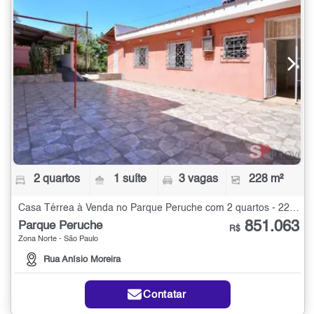
2 quartos
1 suíte
3 vagas
228 m²
Casa Térrea à Venda no Parque Peruche com 2 quartos - 228 m²
851.063
Parque Peruche
R$
Zona Norte - São Paulo
Rua Anísio Moreira
Contatar