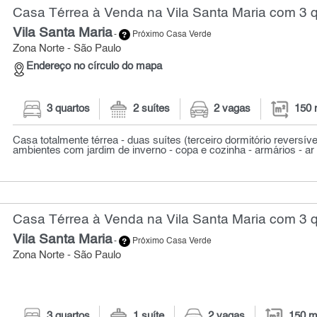
Casa Térrea à Venda na Vila Santa Maria com 3 q
Vila Santa Maria
-
Próximo Casa Verde
Zona Norte - São Paulo
Endereço no círculo do mapa
3 quartos
2 suítes
2 vagas
150 
Casa totalmente térrea - duas suítes (terceiro dormitório reversível
ambientes com jardim de inverno - copa e cozinha - armários - ar 
Casa Térrea à Venda na Vila Santa Maria com 3 q
Vila Santa Maria
-
Próximo Casa Verde
Zona Norte - São Paulo
3 quartos
1 suíte
2 vagas
150 m