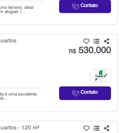
Contato
o terreno, ideal
aluguel. l...
quartos
530.000
R$
Contato
sta é uma excelente
b...
uartos - 120 m²