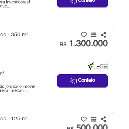
Contato
ra investidores!
que...
os - 350 m²
1.300.000
R$
m²
Contato
o jordão! o imóvel
eira, mezani...
os - 125 m²
500.000