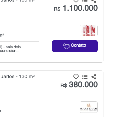
uartos - 150 m²
1.100.000
R$
m²
Contato
) - sala dois
condicion...
uartos - 130 m²
380.000
R$
²