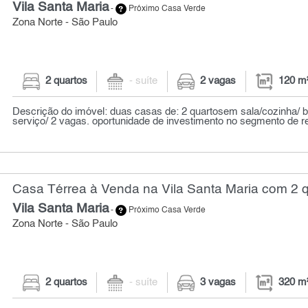
Vila Santa Maria
-
Próximo Casa Verde
Zona Norte - São Paulo
2 quartos
- suíte
2 vagas
120 m
Descrição do imóvel: duas casas de: 2 quartosem sala/cozinha/ b
serviço/ 2 vagas. oportunidade de investimento no segmento de ren
Casa Térrea à Venda na Vila Santa Maria com 2 q
Vila Santa Maria
-
Próximo Casa Verde
Zona Norte - São Paulo
2 quartos
- suíte
3 vagas
320 m