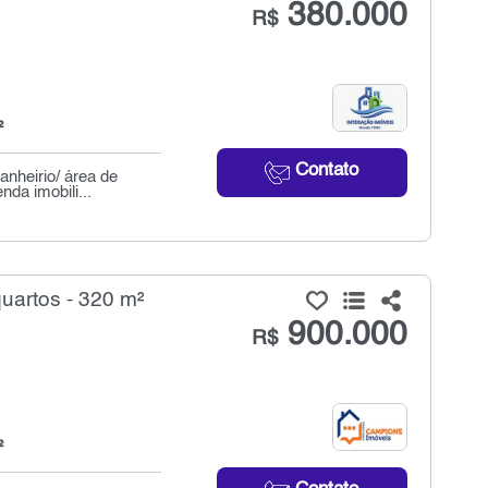
380.000
R$
²
Contato
anheirio/ área de
da imobili...
uartos - 320 m²
900.000
R$
²