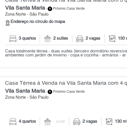
Casa Térrea à Venda na Vila Santa Maria com 3 q
Vila Santa Maria
-
Próximo Casa Verde
Zona Norte - São Paulo
Endereço no círculo do mapa
3 quartos
2 suítes
2 vagas
150 
Casa totalmente térrea - duas suítes (terceiro dormitório reversível
ambientes com jardim de inverno - copa e cozinha - armários - ar 
Casa Térrea à Venda na Vila Santa Maria com 4 q
Vila Santa Maria
-
Próximo Casa Verde
Zona Norte - São Paulo
4 quartos
- suíte
2 vagas
130 m