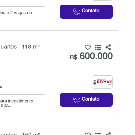
Contato
eria e 2 vagas de
uartos - 118 m²
600.000
R$
²
Contato
ara investimento. -
e ar...