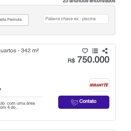
23 anúncios encontrados
eita Permuta
uartos - 342 m²
750.000
R$
²
Contato
aulo. com uma área
com 4 do...