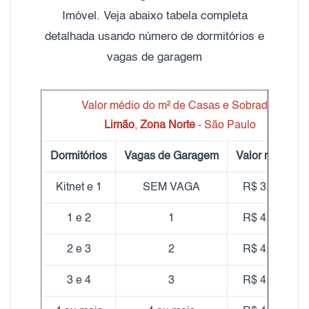
Imóvel. Veja abaixo tabela completa
detalhada usando número de dormitórios e
vagas de garagem
Valor médio do m² de Casas e Sobrados
Limão
,
Zona Norte
- São Paulo
Dormitórios
Vagas de Garagem
Valor médio m
Kitnet e 1
SEM VAGA
R$ 3.573,86
1 e 2
1
R$ 4.180,77
2 e 3
2
R$ 4.415,55
3 e 4
3
R$ 4.231,23