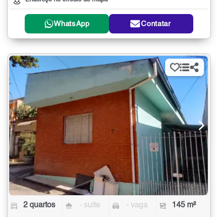
WhatsApp
Contatar
2 quartos
- suíte
- vaga
145 m²