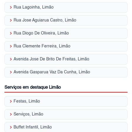
keyboard_arrow_right
Rua Lagoinha, Limão
keyboard_arrow_right
Rua Jose Aguiarua Castro, Limão
keyboard_arrow_right
Rua Diogo De Oliveira, Limão
keyboard_arrow_right
Rua Clemente Ferreira, Limão
keyboard_arrow_right
Avenida Jose De Brito De Freitas, Limão
keyboard_arrow_right
Avenida Gasparua Vaz Da Cunha, Limão
Serviços em destaque Limão
keyboard_arrow_right
Festas, Limão
keyboard_arrow_right
Serviços, Limão
keyboard_arrow_right
Buffet Infantil, Limão