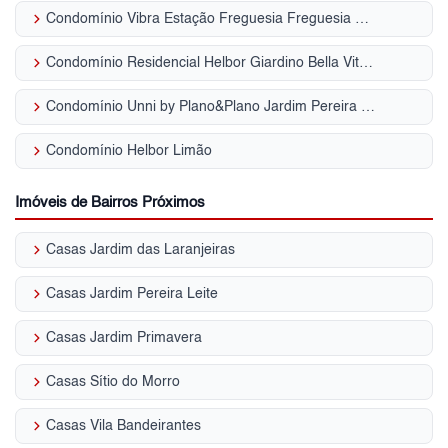
keyboard_arrow_right
Condomínio Vibra Estação Freguesia Freguesia do Ó
keyboard_arrow_right
Condomínio Residencial Helbor Giardino Bella Vita Jardim Pereira Leite
keyboard_arrow_right
Condomínio Unni by Plano&Plano Jardim Pereira Leite
keyboard_arrow_right
Condomínio Helbor Limão
Imóveis de Bairros Próximos
keyboard_arrow_right
Casas Jardim das Laranjeiras
keyboard_arrow_right
Casas Jardim Pereira Leite
keyboard_arrow_right
Casas Jardim Primavera
keyboard_arrow_right
Casas Sítio do Morro
keyboard_arrow_right
Casas Vila Bandeirantes