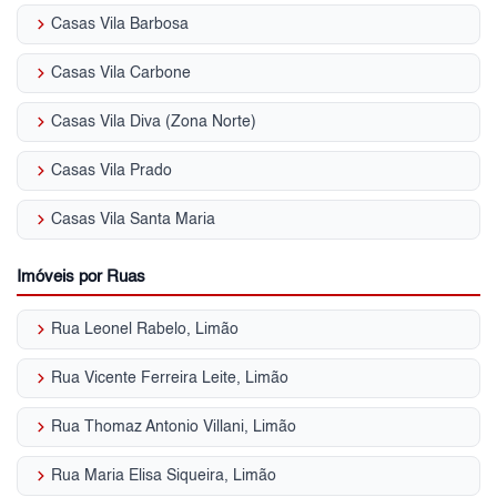
keyboard_arrow_right
Casas Vila Barbosa
keyboard_arrow_right
Casas Vila Carbone
keyboard_arrow_right
Casas Vila Diva (Zona Norte)
keyboard_arrow_right
Casas Vila Prado
keyboard_arrow_right
Casas Vila Santa Maria
Imóveis por Ruas
keyboard_arrow_right
Rua Leonel Rabelo, Limão
keyboard_arrow_right
Rua Vicente Ferreira Leite, Limão
keyboard_arrow_right
Rua Thomaz Antonio Villani, Limão
keyboard_arrow_right
Rua Maria Elisa Siqueira, Limão