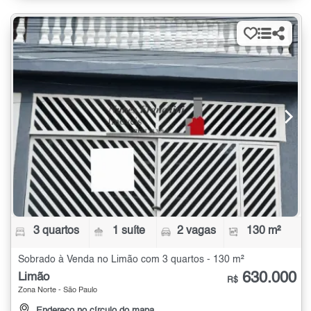
3 quartos
1 suíte
2 vagas
130 m²
Sobrado à Venda no Limão com 3 quartos - 130 m²
630.000
Limão
R$
Zona Norte - São Paulo
Endereço no círculo do mapa