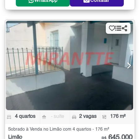
WhatsApp
Contatar
4 quartos
- suíte
2 vagas
176 m²
Sobrado à Venda no Limão com 4 quartos - 176 m²
645.000
Limão
R$