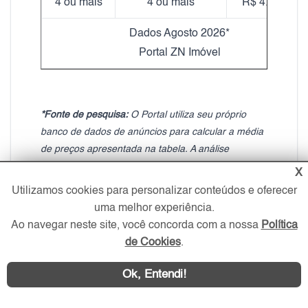
4 ou mais
4 ou mais
R$ 4.185,98
Dados Agosto 2026*
Portal ZN Imóvel
*Fonte de pesquisa:
O Portal utiliza seu próprio
banco de dados de anúncios para calcular a média
de preços apresentada na tabela. A análise
considera imóveis com as mesmas características
X
em relação ao bairro, número de dormitórios e
Utilizamos cookies para personalizar conteúdos e oferecer
vagas. No entanto, os valores podem variar devido
uma melhor experiência.
a outros fatores, como padrão de acabamento,
Ao navegar neste site, você concorda com a nossa
Política
mobília, decoração, localização exata, idade do
de Cookies
.
imóvel, entre outros.
Ok, Entendi!