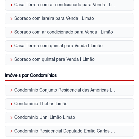
keyboard_arrow_right
Casa Térrea com ar condicionado para Venda | Limão
keyboard_arrow_right
Sobrado com lareira para Venda | Limão
keyboard_arrow_right
Sobrado com ar condicionado para Venda | Limão
keyboard_arrow_right
Casa Térrea com quintal para Venda | Limão
keyboard_arrow_right
Sobrado com quintal para Venda | Limão
Imóveis por Condomínios
keyboard_arrow_right
Condomínio Conjunto Residencial das Américas Limão
keyboard_arrow_right
Condomínio Thebas Limão
keyboard_arrow_right
Condomínio Unni Limão Limão
keyboard_arrow_right
Condomínio Residencial Deputado Emilio Carlos Limão