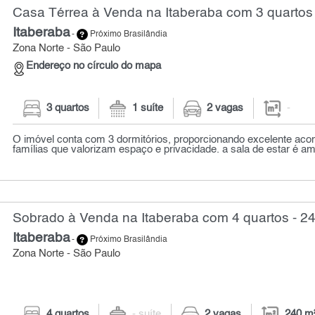
Casa Térrea à Venda na Itaberaba com 3 quartos
Itaberaba
-
Próximo Brasilândia
Zona Norte - São Paulo
Endereço no círculo do mapa
3 quartos
1 suíte
2 vagas
-
O imóvel conta com 3 dormitórios, proporcionando excelente ac
famílias que valorizam espaço e privacidade. a sala de estar é a
Sobrado à Venda na Itaberaba com 4 quartos - 2
Itaberaba
-
Próximo Brasilândia
Zona Norte - São Paulo
4 quartos
- suíte
2 vagas
240 m