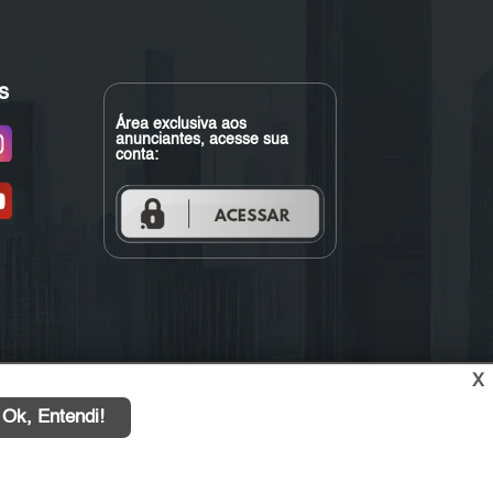
s
Área exclusiva aos
anunciantes, acesse sua
conta:
X
Ok, Entendi!