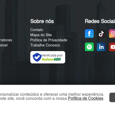
Sobre nós
Redes Sociai
Contato
Mapa do Site
rretores
Política de Privacidade
móvel
Trabalhe Conosco
Verificada por
ersonalizar conteúdos e oferecer uma melhor experiência.
ste site, você concorda com a nossa
Política de Cookies
.