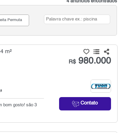
4 anúncios encontrados
eita Permuta
94 m²
980.000
R$
²
Contato
m bom gosto! são 3