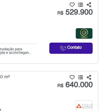
529.900
R$
Contato
omodação para
mpla e aconchegan...
40 m²
640.000
R$
²