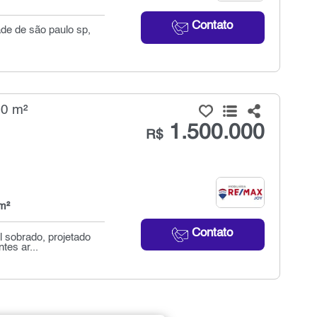
Contato
ade de são paulo sp,
00 m²
1.500.000
R$
m²
Contato
l sobrado, projetado
tes ar...