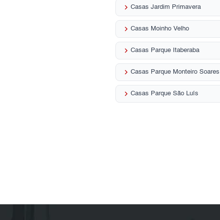
keyboard_arrow_right
Casas Jardim Primavera
keyboard_arrow_right
Casas Moinho Velho
keyboard_arrow_right
Casas Parque Itaberaba
keyboard_arrow_right
Casas Parque Monteiro Soares
keyboard_arrow_right
Casas Parque São Luís