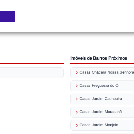
Imóveis de Bairros Próximos
keyboard_arrow_right
Casas Chácara Nossa Senhora
keyboard_arrow_right
Casas Freguesia do Ó
keyboard_arrow_right
Casas Jardim Cachoeira
keyboard_arrow_right
Casas Jardim Maracanã
keyboard_arrow_right
Casas Jardim Monjolo