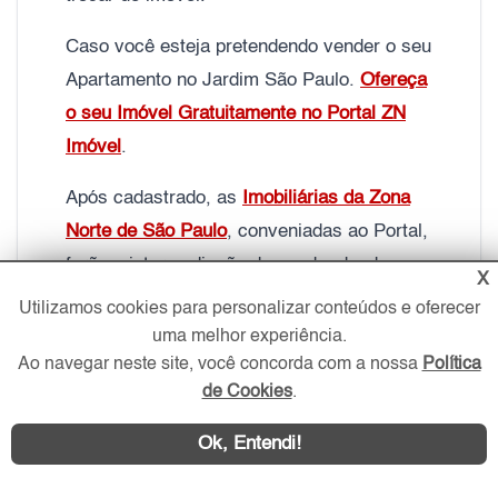
Caso você esteja pretendendo vender o seu
Apartamento no Jardim São Paulo.
Ofereça
o seu Imóvel Gratuitamente no Portal ZN
Imóvel
.
Após cadastrado, as
Imobiliárias da Zona
Norte de São Paulo
, conveniadas ao Portal,
farão a intermediação da venda, dando
X
assim, mais segurança jurídica ao negócio.
Utilizamos cookies para personalizar conteúdos e oferecer
uma melhor experiência.
Ao navegar neste site, você concorda com a nossa
Política
de Cookies
.
Fonte:
Banco de Dados do Portal ZN Imóvel
–
2026
Ok, Entendi!