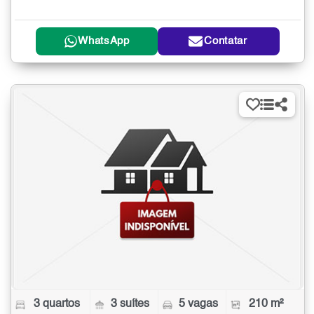
WhatsApp
Contatar
3 quartos
3 suítes
5 vagas
210 m²