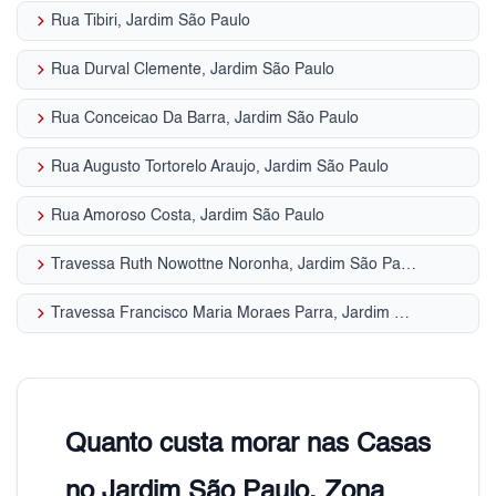
keyboard_arrow_right
Rua Tibiri, Jardim São Paulo
keyboard_arrow_right
Rua Durval Clemente, Jardim São Paulo
keyboard_arrow_right
Rua Conceicao Da Barra, Jardim São Paulo
keyboard_arrow_right
Rua Augusto Tortorelo Araujo, Jardim São Paulo
keyboard_arrow_right
Rua Amoroso Costa, Jardim São Paulo
keyboard_arrow_right
Travessa Ruth Nowottne Noronha, Jardim São Paulo
keyboard_arrow_right
Travessa Francisco Maria Moraes Parra, Jardim São Paulo
Quanto custa morar nas Casas
no Jardim São Paulo, Zona