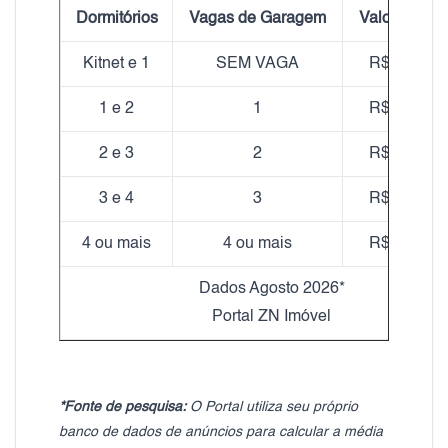
Dormitórios
Vagas de Garagem
Valor médio
Kitnet e 1
SEM VAGA
R$ 5.570,
1 e 2
1
R$ 4.422,
2 e 3
2
R$ 5.403,
3 e 4
3
R$ 4.578,
4 ou mais
4 ou mais
R$ 6.092,
Dados Agosto 2026*
Portal ZN Imóvel
*Fonte de pesquisa:
O Portal utiliza seu próprio
banco de dados de anúncios para calcular a média