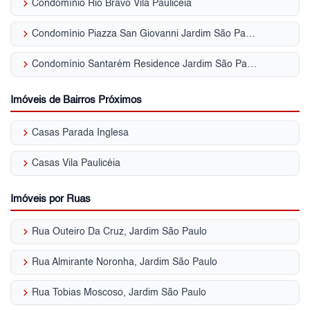
keyboard_arrow_right
Condomínio Rio Bravo Vila Paulicéia
keyboard_arrow_right
Condomínio Piazza San Giovanni Jardim São Paulo (Zona Norte)
keyboard_arrow_right
Condomínio Santarém Residence Jardim São Paulo (Zona Norte)
Imóveis de Bairros Próximos
keyboard_arrow_right
Casas Parada Inglesa
keyboard_arrow_right
Casas Vila Paulicéia
Imóveis por Ruas
keyboard_arrow_right
Rua Outeiro Da Cruz, Jardim São Paulo
keyboard_arrow_right
Rua Almirante Noronha, Jardim São Paulo
keyboard_arrow_right
Rua Tobias Moscoso, Jardim São Paulo