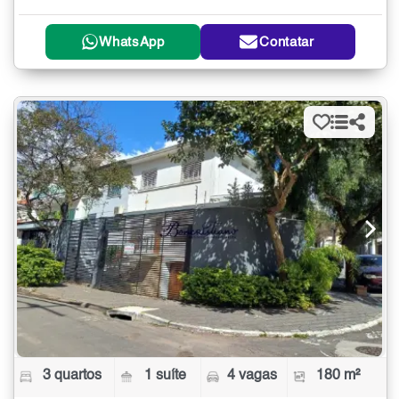
WhatsApp
Contatar
3 quartos
1 suíte
4 vagas
180 m²