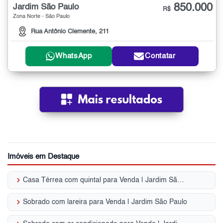
850.000
Jardim São Paulo
R$
Zona Norte - São Paulo
Rua Antônio Clemente, 211
WhatsApp
Contatar
Imóveis em Destaque
keyboard_arrow_right
Casa Térrea com quintal para Venda | Jardim São Paulo
keyboard_arrow_right
Sobrado com lareira para Venda | Jardim São Paulo