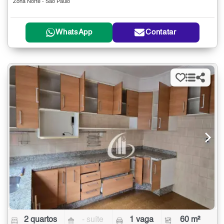
Zona Norte - São Paulo
WhatsApp
Contatar
2 quartos
- suíte
1 vaga
60 m²