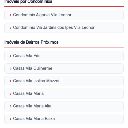
Imóveis por Condomínios
keyboard_arrow_right
Condomínio Algarve Vila Leonor
keyboard_arrow_right
Condomínio Via Jardins dos Ipês Vila Leonor
Imóveis de Bairros Próximos
keyboard_arrow_right
Casas Vila Ede
keyboard_arrow_right
Casas Vila Guilherme
keyboard_arrow_right
Casas Vila Isolina Mazzei
keyboard_arrow_right
Casas Vila Maria
keyboard_arrow_right
Casas Vila Maria Alta
keyboard_arrow_right
Casas Vila Maria Baixa