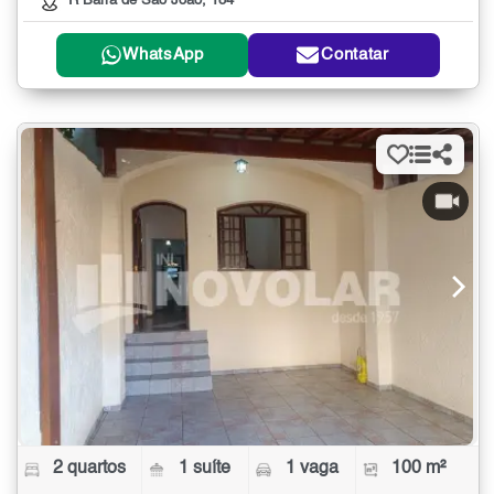
R Barra de São João, 184
WhatsApp
Contatar
2 quartos
1 suíte
1 vaga
100 m²