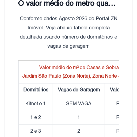
O valor médio do metro quadrado do aluguel de Casas e Sobrados Jardim São Paulo (Zona Norte) é de R$ 22,00
Conforme dados Agosto 2026 do Portal ZN
Imóvel. Veja abaixo tabela completa
detalhada usando número de dormitórios e
vagas de garagem
Valor médio do m² de Casas e Sobrados
Jardim São Paulo (Zona Norte)
,
Zona Norte
- São Pa
Dormitórios
Vagas de Garagem
Valor médio
Kitnet e 1
SEM VAGA
R$ 23,91
1 e 2
1
R$ 20,86
2 e 3
2
R$ 20,57