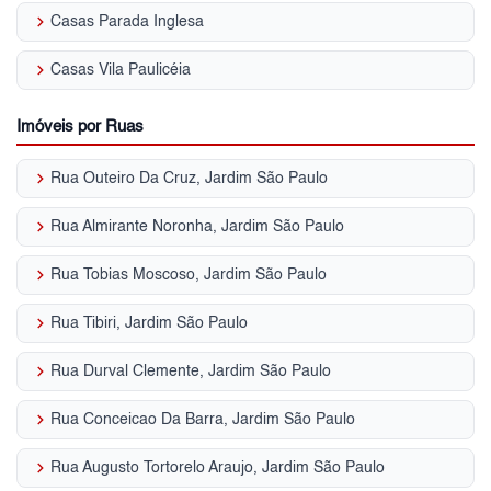
keyboard_arrow_right
Casas Parada Inglesa
keyboard_arrow_right
Casas Vila Paulicéia
Imóveis por Ruas
keyboard_arrow_right
Rua Outeiro Da Cruz, Jardim São Paulo
keyboard_arrow_right
Rua Almirante Noronha, Jardim São Paulo
keyboard_arrow_right
Rua Tobias Moscoso, Jardim São Paulo
keyboard_arrow_right
Rua Tibiri, Jardim São Paulo
keyboard_arrow_right
Rua Durval Clemente, Jardim São Paulo
keyboard_arrow_right
Rua Conceicao Da Barra, Jardim São Paulo
keyboard_arrow_right
Rua Augusto Tortorelo Araujo, Jardim São Paulo