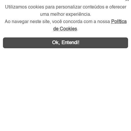
Utilizamos cookies para personalizar conteúdos e oferecer
uma melhor experiência.
Redes Sociais
Ao navegar neste site, você concorda com a nossa
Política
de Cookies
.
Ok, Entendi!
Área exclusiva aos anunciantes,
acesse sua conta: