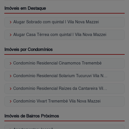
Imóveis em Destaque
keyboard_arrow_right
Alugar Sobrado com quintal | Vila Nova Mazzei
keyboard_arrow_right
Alugar Casa Térrea com quintal | Vila Nova Mazzei
Imóveis por Condomínios
keyboard_arrow_right
Condomínio Residencial Cinamomos Tremembé
keyboard_arrow_right
Condomínio Residencial Solarium Tucuruvi Vila Nova Mazzei
keyboard_arrow_right
Condomínio Residencial Raízes da Cantareira Vila Nova Mazzei
keyboard_arrow_right
Condomínio Vivart Tremembé Vila Nova Mazzei
Imóveis de Bairros Próximos