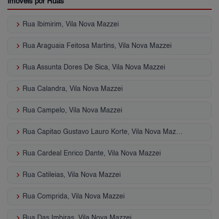
Imóveis por Ruas
keyboard_arrow_right
Rua Ibimirim, Vila Nova Mazzei
keyboard_arrow_right
Rua Araguaia Feitosa Martins, Vila Nova Mazzei
keyboard_arrow_right
Rua Assunta Dores De Sica, Vila Nova Mazzei
keyboard_arrow_right
Rua Calandra, Vila Nova Mazzei
keyboard_arrow_right
Rua Campelo, Vila Nova Mazzei
keyboard_arrow_right
Rua Capitao Gustavo Lauro Korte, Vila Nova Mazzei
keyboard_arrow_right
Rua Cardeal Enrico Dante, Vila Nova Mazzei
keyboard_arrow_right
Rua Catileias, Vila Nova Mazzei
keyboard_arrow_right
Rua Comprida, Vila Nova Mazzei
keyboard_arrow_right
Rua Das Imbiras, Vila Nova Mazzei