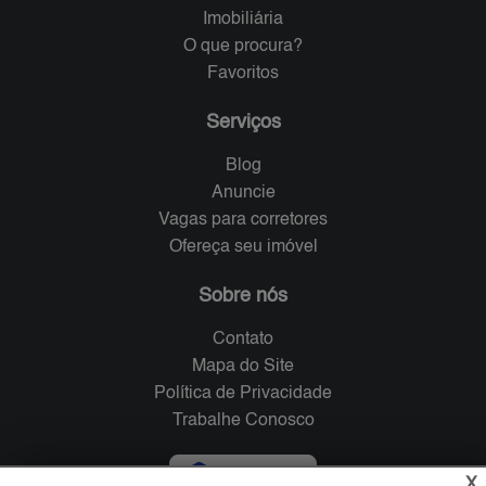
Imobiliária
O que procura?
Favoritos
Serviços
Blog
Anuncie
Vagas para corretores
Ofereça seu imóvel
Sobre nós
Contato
Mapa do Site
Política de Privacidade
Trabalhe Conosco
Verificada por
X