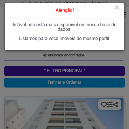
O PORTAL DE IMÓVEIS DA
ZONA NORTE
DE SÃO PAULO
×
Atenção!
Imóvel não está mais disponível em nossa base de
HOME
ZONA NORTE
ALUGAR
VILA NOVA MAZZEI
dados.
Imóveis para Alugar na Vila Nova Mazzei, Zona Norte de São Paulo, SP
Listamos para você imóveis do mesmo perfil!
Vila Nova Mazzei, Zona Norte
42 anúncios encontrados
* FILTRO PRINCIPAL *
Refinar e Ordenar