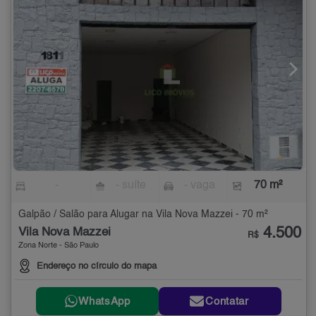
-
- suíte
- vaga
70 m²
Galpão / Salão para Alugar na Vila Nova Mazzei - 70 m²
4.500
Vila Nova Mazzei
R$
Zona Norte - São Paulo
Endereço no círculo do mapa
WhatsApp
Contatar