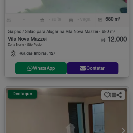
-
- suíte
- vaga
680 m²
Galpão / Salão para Alugar na Vila Nova Mazzei - 680 m²
12.000
Vila Nova Mazzei
R$
Zona Norte - São Paulo
Rua das Imbiras, 127
WhatsApp
Contatar
Destaque