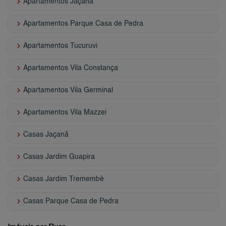
keyboard_arrow_right
Apartamentos Jaçanã
keyboard_arrow_right
Apartamentos Parque Casa de Pedra
keyboard_arrow_right
Apartamentos Tucuruvi
keyboard_arrow_right
Apartamentos Vila Constança
keyboard_arrow_right
Apartamentos Vila Germinal
keyboard_arrow_right
Apartamentos Vila Mazzei
keyboard_arrow_right
Casas Jaçanã
keyboard_arrow_right
Casas Jardim Guapira
keyboard_arrow_right
Casas Jardim Tremembé
keyboard_arrow_right
Casas Parque Casa de Pedra