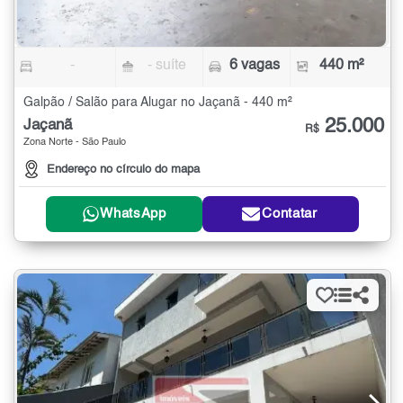
-
- suíte
6 vagas
440 m²
Galpão / Salão para Alugar no Jaçanã - 440 m²
25.000
Jaçanã
R$
Zona Norte - São Paulo
Endereço no círculo do mapa
WhatsApp
Contatar