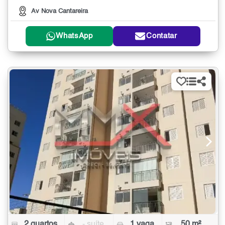
Av Nova Cantareira
WhatsApp
Contatar
2 quartos
- suíte
1 vaga
50 m²