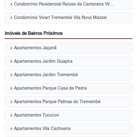
keyboard_arrow_right
Condomínio Residencial Raízes da Cantareira Vila Nova Mazzei
keyboard_arrow_right
Condomínio Vivart Tremembé Vila Nova Mazzei
Imóveis de Bairros Próximos
keyboard_arrow_right
Apartamentos Jaçanã
keyboard_arrow_right
Apartamentos Jardim Guapira
keyboard_arrow_right
Apartamentos Jardim Tremembé
keyboard_arrow_right
Apartamentos Parque Casa de Pedra
keyboard_arrow_right
Apartamentos Parque Palmas do Tremembé
keyboard_arrow_right
Apartamentos Tucuruvi
keyboard_arrow_right
Apartamentos Vila Cachoeira