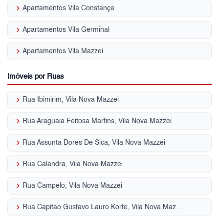
keyboard_arrow_right
Apartamentos Vila Constança
keyboard_arrow_right
Apartamentos Vila Germinal
keyboard_arrow_right
Apartamentos Vila Mazzei
Imóveis por Ruas
keyboard_arrow_right
Rua Ibimirim, Vila Nova Mazzei
keyboard_arrow_right
Rua Araguaia Feitosa Martins, Vila Nova Mazzei
keyboard_arrow_right
Rua Assunta Dores De Sica, Vila Nova Mazzei
keyboard_arrow_right
Rua Calandra, Vila Nova Mazzei
keyboard_arrow_right
Rua Campelo, Vila Nova Mazzei
keyboard_arrow_right
Rua Capitao Gustavo Lauro Korte, Vila Nova Mazzei