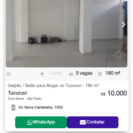
-
- suíte
3 vagas
180 m²
Galpão / Salão para Alugar no Tucuruvi - 180 m²
10.000
Tucuruvi
R$
Zona Norte - São Paulo
Av Nova Cantareira, 1553
WhatsApp
Contatar