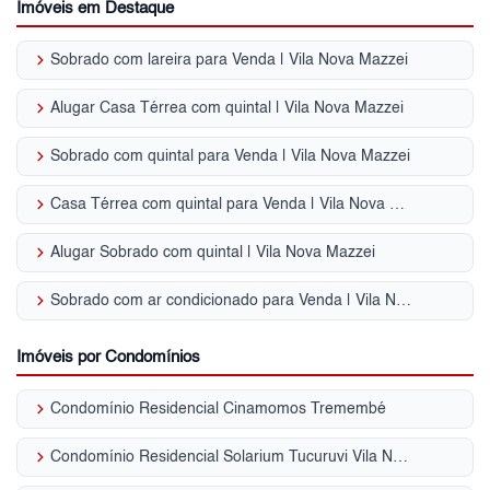
Imóveis em Destaque
keyboard_arrow_right
Sobrado com lareira para Venda | Vila Nova Mazzei
keyboard_arrow_right
Alugar Casa Térrea com quintal | Vila Nova Mazzei
keyboard_arrow_right
Sobrado com quintal para Venda | Vila Nova Mazzei
keyboard_arrow_right
Casa Térrea com quintal para Venda | Vila Nova Mazzei
keyboard_arrow_right
Alugar Sobrado com quintal | Vila Nova Mazzei
keyboard_arrow_right
Sobrado com ar condicionado para Venda | Vila Nova Mazzei
Imóveis por Condomínios
keyboard_arrow_right
Condomínio Residencial Cinamomos Tremembé
keyboard_arrow_right
Condomínio Residencial Solarium Tucuruvi Vila Nova Mazzei