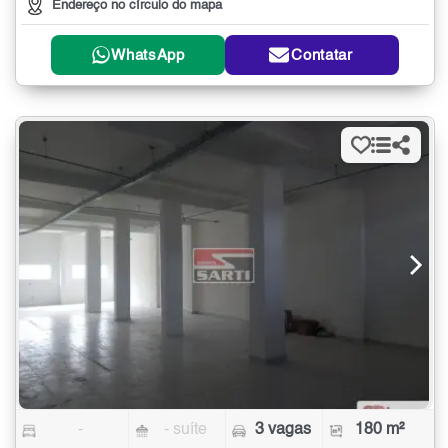
Endereço no círculo do mapa
WhatsApp
Contatar
-
- suíte
3 vagas
180 m²