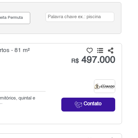
eita Permuta
tos - 81 m²
497.000
R$
itórios, quintal e
..
Contato