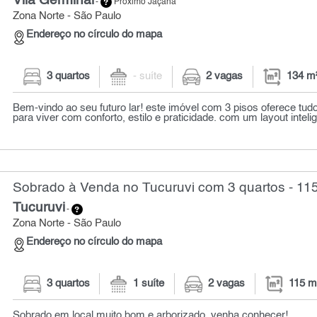
Vila Germinal
-
Próximo Jaçanã
Zona Norte - São Paulo
Endereço no círculo do mapa
3 quartos
- suíte
2 vagas
134 m
Bem-vindo ao seu futuro lar! este imóvel com 3 pisos oferece tud
para viver com conforto, estilo e praticidade. com um layout intelig
Sobrado à Venda no Tucuruvi com 3 quartos - 11
Tucuruvi
-
Zona Norte - São Paulo
Endereço no círculo do mapa
3 quartos
1 suíte
2 vagas
115 m
Sobrado em local muito bom e arborizado. venha conhecer!