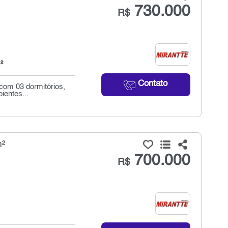
730.000
R$
²
Contato
 com 03 dormitórios,
ientes...
m²
700.000
R$