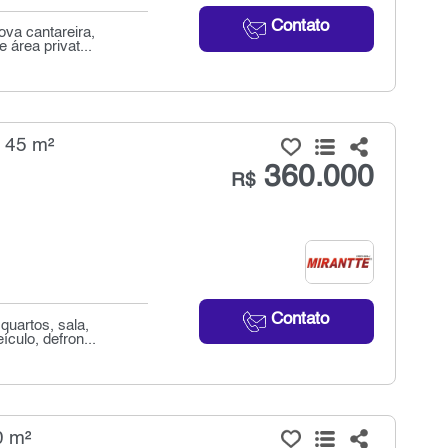
Contato
ova cantareira,
 área privat...
 45 m²
360.000
R$
Contato
quartos, sala,
culo, defron...
0 m²