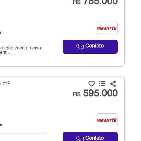
785.000
R$
²
Contato
o o que você precisa
ent...
5 m²
595.000
R$
²
Contato