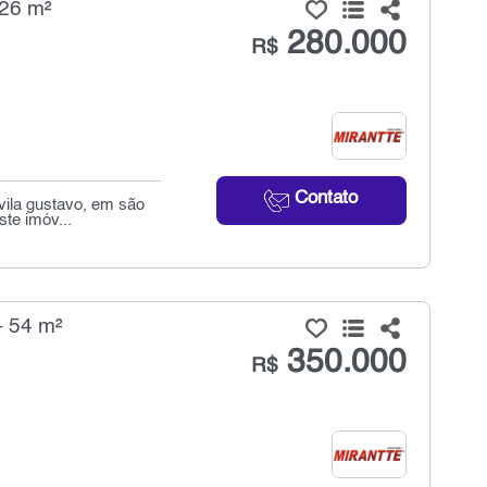
 26 m²
280.000
R$
Contato
ila gustavo, em são
ste imóv...
- 54 m²
350.000
R$