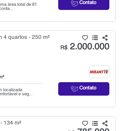
Contato
ma área total de 81
conta...
 4 quartos - 250 m²
2.000.000
R$
m²
Contato
m localizada
fortável e seg...
- 134 m²