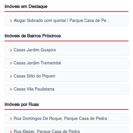
Imóveis em Destaque
keyboard_arrow_right
Alugar Sobrado com quintal | Parque Casa de Pedra
Imóveis de Bairros Próximos
keyboard_arrow_right
Casas Jardim Guapira
keyboard_arrow_right
Casas Jardim Tremembé
keyboard_arrow_right
Casas Sítio do Piqueri
keyboard_arrow_right
Casas Vila Paulistana
Imóveis por Ruas
keyboard_arrow_right
Rua Domingos De Roque, Parque Casa de Pedra
keyboard_arrow_right
Rua Kleper, Parque Casa de Pedra