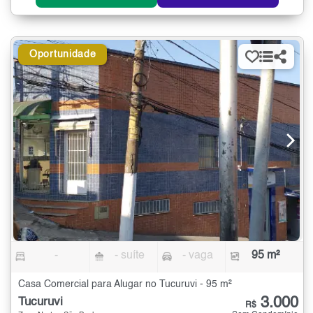
Oportunidade
-
- suíte
- vaga
95 m²
Casa Comercial para Alugar no Tucuruvi - 95 m²
3.000
Tucuruvi
R$