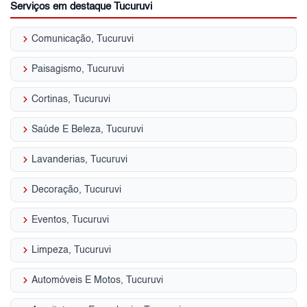
Serviços em destaque Tucuruvi
keyboard_arrow_right
Comunicação, Tucuruvi
keyboard_arrow_right
Paisagismo, Tucuruvi
keyboard_arrow_right
Cortinas, Tucuruvi
keyboard_arrow_right
Saúde E Beleza, Tucuruvi
keyboard_arrow_right
Lavanderias, Tucuruvi
keyboard_arrow_right
Decoração, Tucuruvi
keyboard_arrow_right
Eventos, Tucuruvi
keyboard_arrow_right
Limpeza, Tucuruvi
keyboard_arrow_right
Automóveis E Motos, Tucuruvi