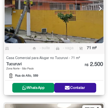
-
- suíte
- vaga
71 m²
Casa Comercial para Alugar no Tucuruvi - 71 m²
2.500
Tucuruvi
R$
Zona Norte - São Paulo
Rua do Alto, 589
WhatsApp
Contatar