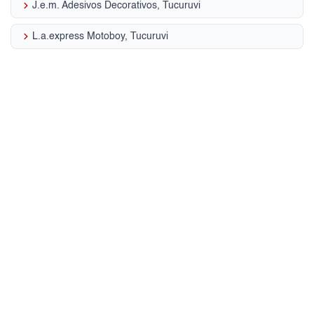
keyboard_arrow_right
J.e.m. Adesivos Decorativos, Tucuruvi
keyboard_arrow_right
L.a.express Motoboy, Tucuruvi