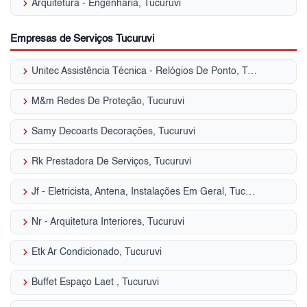
keyboard_arrow_right
Arquitetura - Engenharia, Tucuruvi
Empresas de Serviços Tucuruvi
keyboard_arrow_right
Unitec Assistência Técnica - Relógios De Ponto, Tucuruvi
keyboard_arrow_right
M&m Redes De Proteção, Tucuruvi
keyboard_arrow_right
Samy Decoarts Decorações, Tucuruvi
keyboard_arrow_right
Rk Prestadora De Serviços, Tucuruvi
keyboard_arrow_right
Jf - Eletricista, Antena, Instalações Em Geral, Tucuruvi
keyboard_arrow_right
Nr - Arquitetura Interiores, Tucuruvi
keyboard_arrow_right
Etk Ar Condicionado, Tucuruvi
keyboard_arrow_right
Buffet Espaço Laet , Tucuruvi