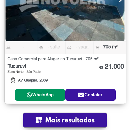
-
- suíte
- vaga
705 m²
Casa Comercial para Alugar no Tucuruvi - 705 m²
21.000
Tucuruvi
R$
Zona Norte - São Paulo
AV Guapira, 2089
WhatsApp
Contatar