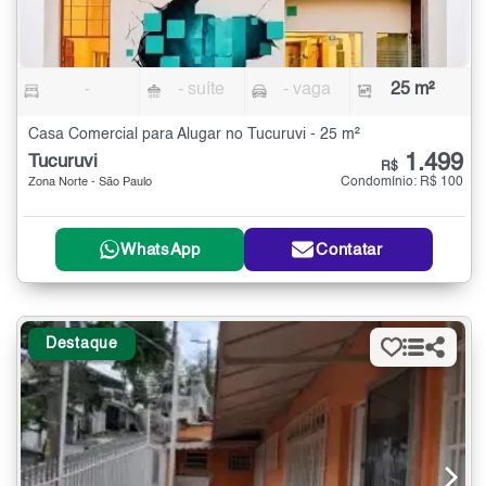
-
- suíte
- vaga
25 m²
Casa Comercial para Alugar no Tucuruvi - 25 m²
1.499
Tucuruvi
R$
Condomínio: R$ 100
Zona Norte - São Paulo
WhatsApp
Contatar
Destaque