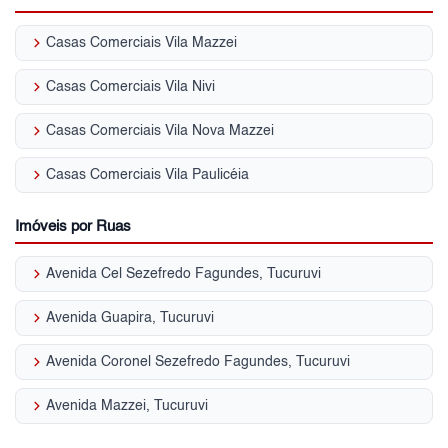
keyboard_arrow_right
Casas Comerciais Vila Mazzei
keyboard_arrow_right
Casas Comerciais Vila Nivi
keyboard_arrow_right
Casas Comerciais Vila Nova Mazzei
keyboard_arrow_right
Casas Comerciais Vila Paulicéia
Imóveis por Ruas
keyboard_arrow_right
Avenida Cel Sezefredo Fagundes, Tucuruvi
keyboard_arrow_right
Avenida Guapira, Tucuruvi
keyboard_arrow_right
Avenida Coronel Sezefredo Fagundes, Tucuruvi
keyboard_arrow_right
Avenida Mazzei, Tucuruvi