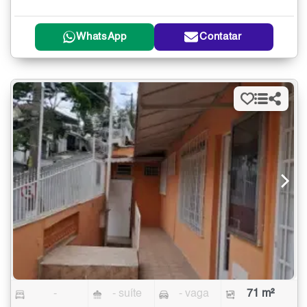
WhatsApp
Contatar
-
- suíte
- vaga
71 m²