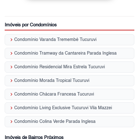
Imóveis por Condomínios
keyboard_arrow_right
Condomínio Varanda Tremembé Tucuruvi
keyboard_arrow_right
Condomínio Tramway da Cantareira Parada Inglesa
keyboard_arrow_right
Condomínio Residencial Mira Estrela Tucuruvi
keyboard_arrow_right
Condomínio Morada Tropical Tucuruvi
keyboard_arrow_right
Condomínio Chácara Francesa Tucuruvi
keyboard_arrow_right
Condomínio Living Exclusive Tucuruvi Vila Mazzei
keyboard_arrow_right
Condomínio Colina Verde Parada Inglesa
Imóveis de Bairros Próximos