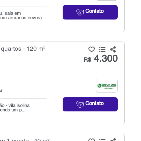
Contato
). sala em
(com armários novos)
 quartos - 120 m²
4.300
R$
²
Contato
 - vila isolina
cendo um p...