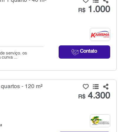
m 1 quarto - 40 m²
1.000
R$
Contato
 de serviço. os
 curva ...
 quartos - 120 m²
4.300
R$
²