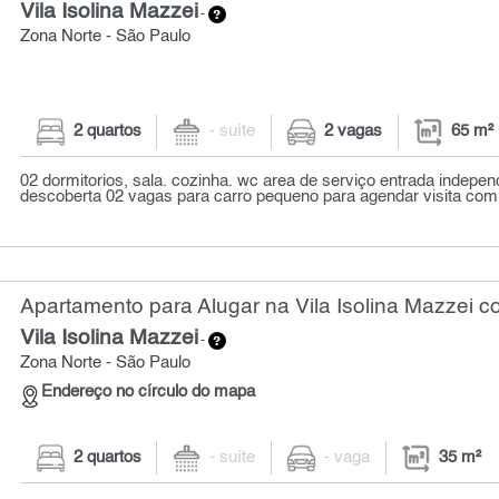
Vila Isolina Mazzei
-
Zona Norte - São Paulo
2 quartos
- suíte
2 vagas
65 m²
02 dormitorios, sala. cozinha. wc area de serviço entrada indep
descoberta 02 vagas para carro pequeno para agendar visita com
Apartamento para Alugar na Vila Isolina Mazzei c
Vila Isolina Mazzei
-
Zona Norte - São Paulo
Endereço no círculo do mapa
2 quartos
- suíte
- vaga
35 m²