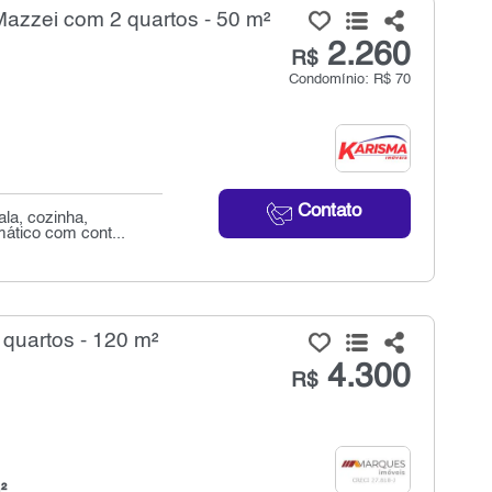
Mazzei com 2 quartos - 50 m²
2.260
R$
Condomínio: R$ 70
Contato
la, cozinha,
mático com cont...
 quartos - 120 m²
4.300
R$
²