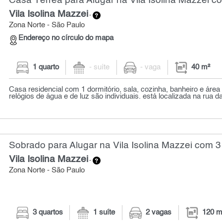
Casa Térrea para Alugar na Vila Isolina Mazzei co
Vila Isolina Mazzei
-
Zona Norte - São Paulo
Endereço no círculo do mapa
1 quarto
- suíte
- vaga
40 m²
Casa residencial com 1 dormitório, sala, cozinha, banheiro e área
relógios de água e de luz são individuais. está localizada na rua da
Sobrado para Alugar na Vila Isolina Mazzei com 3
Vila Isolina Mazzei
-
Zona Norte - São Paulo
3 quartos
1 suíte
2 vagas
120 m