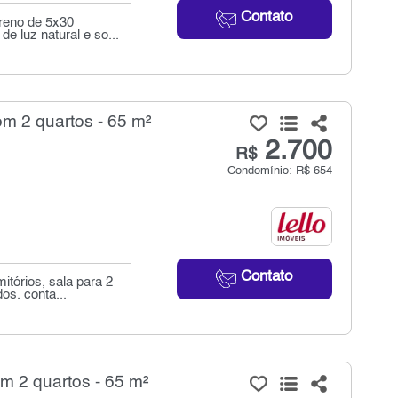
Contato
reno de 5x30
e luz natural e so...
om 2 quartos - 65 m²
2.700
R$
Condomínio: R$ 654
Contato
itórios, sala para 2
os. conta...
om 2 quartos - 65 m²