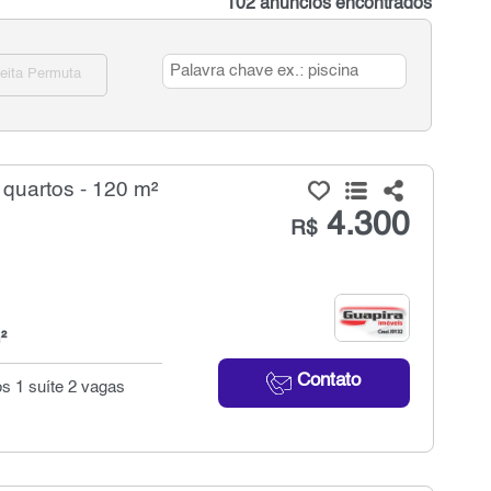
102 anúncios encontrados
eita Permuta
 quartos - 120 m²
4.300
R$
²
Contato
os 1 suíte 2 vagas