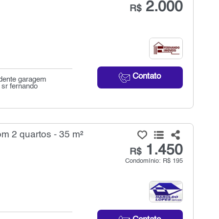
2.000
R$
Contato
endente garagem
 sr fernando
om 2 quartos - 35 m²
1.450
R$
Condomínio: R$ 195