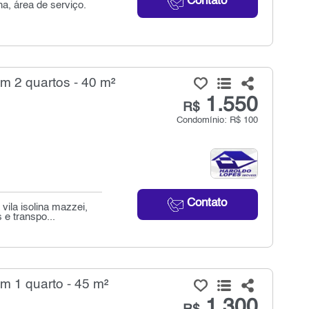
Contato
a, área de serviço.
om 2 quartos - 40 m²
1.550
R$
Condomínio: R$ 100
Contato
ila isolina mazzei,
 e transpo...
m 1 quarto - 45 m²
1.300