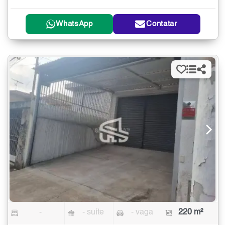
WhatsApp
Contatar
-
- suíte
- vaga
220 m²