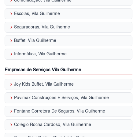
keyboard_arrow_right
Comunicação, Vila Guilherme
keyboard_arrow_right
Escolas, Vila Guilherme
keyboard_arrow_right
Seguradoras, Vila Guilherme
keyboard_arrow_right
Buffet, Vila Guilherme
keyboard_arrow_right
Informática, Vila Guilherme
Empresas de Serviços Vila Guilherme
keyboard_arrow_right
Joy Kids Buffet, Vila Guilherme
keyboard_arrow_right
Pavimax Construções E Serviços, Vila Guilherme
keyboard_arrow_right
Fontane Corretora De Seguros, Vila Guilherme
keyboard_arrow_right
Colégio Rocha Cardoso, Vila Guilherme