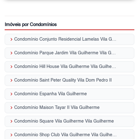
Imóveis por Condomínios
keyboard_arrow_right
Condomínio Conjunto Residencial Lamelas Vila Guilherme
keyboard_arrow_right
Condomínio Parque Jardim Vila Guilherme Vila Guilherme
keyboard_arrow_right
Condomínio Hill House Vila Guilherme Vila Guilherme
keyboard_arrow_right
Condomínio Saint Peter Quality Vila Dom Pedro II
keyboard_arrow_right
Condomínio Espanha Vila Guilherme
keyboard_arrow_right
Condomínio Maison Tayar II Vila Guilherme
keyboard_arrow_right
Condomínio Square Vila Guilherme Vila Guilherme
keyboard_arrow_right
Condomínio Shop Club Vila Guilherme Vila Guilherme