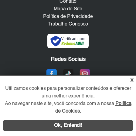
Contato
Mapa do Site
Política de Privacidade
Trabalhe Conosco
Verificada por
Redes Sociais
X
Utilizamos cookies para personalizar conteúdos e oferecer
uma melhor experiência.
Ao navegar neste site, você concorda com a nossa
Política
de Cookies
.
Área exclusiva aos anunciantes,
Ok, Entendi!
acesse sua conta: