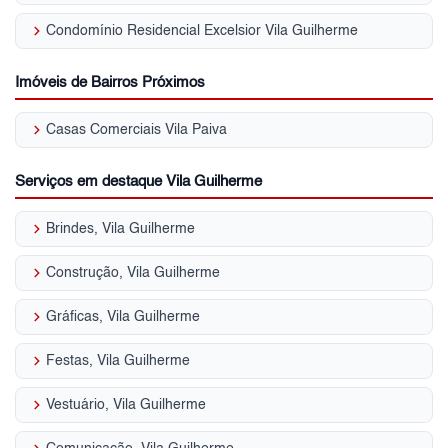
keyboard_arrow_right
Condomínio Residencial Excelsior Vila Guilherme
Imóveis de Bairros Próximos
keyboard_arrow_right
Casas Comerciais Vila Paiva
Serviços em destaque Vila Guilherme
keyboard_arrow_right
Brindes, Vila Guilherme
keyboard_arrow_right
Construção, Vila Guilherme
keyboard_arrow_right
Gráficas, Vila Guilherme
keyboard_arrow_right
Festas, Vila Guilherme
keyboard_arrow_right
Vestuário, Vila Guilherme