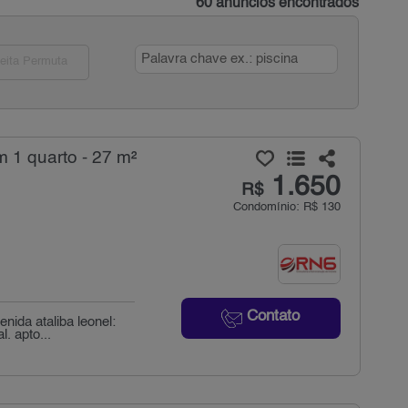
60 anúncios encontrados
eita Permuta
 1 quarto - 27 m²
1.650
R$
Condomínio: R$ 130
Contato
nida ataliba leonel:
. apto...