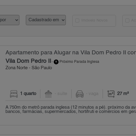
Imóveis Novos
Ac
Apartamento para Alugar na Vila Dom Pedro II com
Vila Dom Pedro II
-
Próximo Parada Inglesa
Zona Norte - São Paulo
1 quarto
- suíte
- vaga
27 m²
A 750m do metrô parada inglesa (12 minutos a pé). próximo da ave
bancos, farmácias, supermercados, hortifruti e comércios em geral