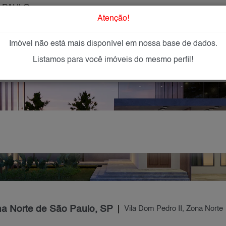
 PAULO
O que Procur
Atenção!
Imóvel não está mais disponível em nossa base de dados.
GAR
IMÓVEIS NOVOS
IMOBILIÁRIAS
OFEREÇA
Listamos para você imóveis do mesmo perfil!
na Norte de São Paulo, SP
Vila Dom Pedro II, Zona Norte