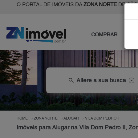
O PORTAL DE IMÓVEIS DA
ZONA NORTE
DE SÃO
COMPRAR
ALU
search
Altere a sua busca
HOME
ZONA NORTE
ALUGAR
VILA DOM PEDRO II
Imóveis para Alugar na Vila Dom Pedro II, Zo