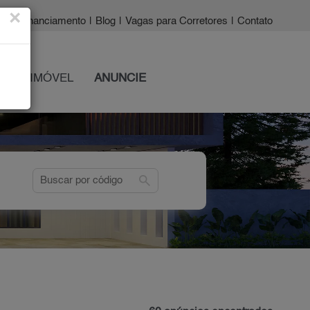
×
a?
|
Financiamento
|
Blog
|
Vagas para Corretores
|
Contato
 SEU IMÓVEL
ANUNCIE
search