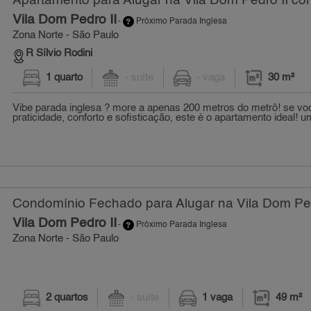
Apartamento para Alugar na Vila Dom Pedro II com
Vila Dom Pedro II
-
Próximo Parada Inglesa
Zona Norte - São Paulo
R Sílvio Rodini
1 quarto
- suíte
- vaga
30 m²
Vibe parada inglesa ? more a apenas 200 metros do metrô! se v
praticidade, conforto e sofisticação, este é o apartamento ideal! u
Condomínio Fechado para Alugar na Vila Dom Pedr
Vila Dom Pedro II
-
Próximo Parada Inglesa
Zona Norte - São Paulo
2 quartos
- suíte
1 vaga
49 m²