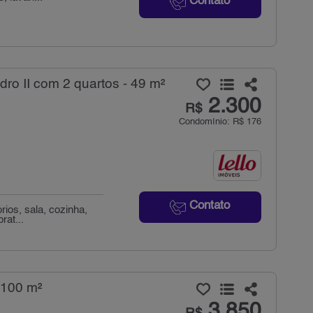
Contato
o II com 2 quartos - 49 m²
2.300
R$
Condomínio: R$ 176
Contato
rios, sala, cozinha,
rat...
 100 m²
3.850