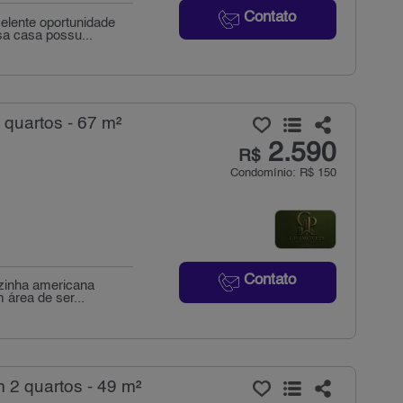
Contato
elente oportunidade
sa casa possu...
 quartos - 67 m²
2.590
R$
Condomínio: R$ 150
Contato
ozinha americana
 área de ser...
 2 quartos - 49 m²