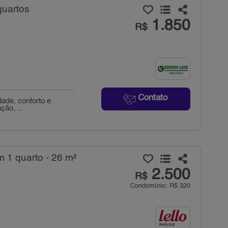
quartos
1.850
R$
Contato
dade, conforto e
ção, ...
 1 quarto - 26 m²
2.500
R$
Condomínio: R$ 320