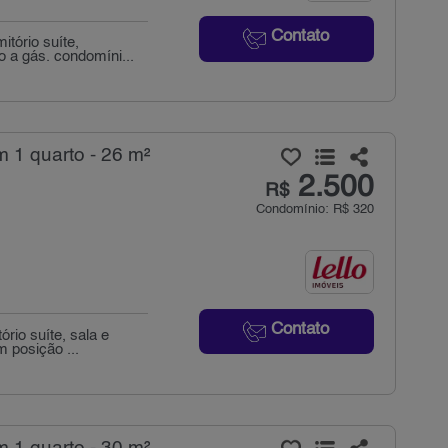
Contato
tório suíte,
 a gás. condomíni...
 1 quarto - 26 m²
2.500
R$
Condomínio: R$ 320
Contato
rio suíte, sala e
 posição ...