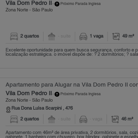
Vila Dom Pedro II
-
Próximo Parada Inglesa
Zona Norte - São Paulo
2 quartos
- suíte
1 vaga
49 m²
Excelente oportunidade para quem busca segurança, conforto e 
localização estratégica. o imóvel dispõe de: ? 2 dormitórios; ? sal
Apartamento para Alugar na Vila Dom Pedro II com
Vila Dom Pedro II
-
Próximo Parada Inglesa
Zona Norte - São Paulo
Rua Dona Luísa Scarpini , 476
2 quartos
- suíte
- vaga
46 m²
Apartamento com 46m² de área privativa, 2 dormitórios, sala, co
gabinete, 1 banheiro com chuveiro, box blindex, gabinete e espelho