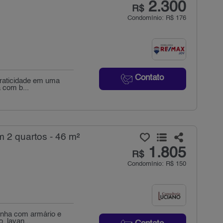
2.300
R$
Condomínio: R$ 176
Contato
praticidade em uma
a com b...
 2 quartos - 46 m²
1.805
R$
Condomínio: R$ 150
zinha com armário e
, lavan...