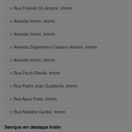
keyboard_arrow_right
Rua Franklin Do Amaral, Imirim
keyboard_arrow_right
Avenida Imirim, Imirim
keyboard_arrow_right
Avenida Imirim, Imirim
keyboard_arrow_right
Avenida Engenheiro Caetano Alvares, Imirim
keyboard_arrow_right
Avenida Imirim, Imirim
keyboard_arrow_right
Rua Paulo Ravelli, Imirim
keyboard_arrow_right
Rua Padre Joao Gualberto, Imirim
keyboard_arrow_right
Rua Agua Preta, Imirim
keyboard_arrow_right
Rua Natalino Garibe, Imirim
Serviços em destaque Imirim