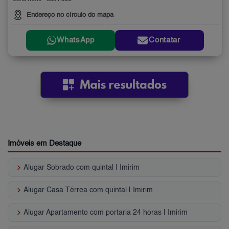
Endereço no círculo do mapa
WhatsApp
Contatar
Imóveis em Destaque
keyboard_arrow_right
Alugar Sobrado com quintal | Imirim
keyboard_arrow_right
Alugar Casa Térrea com quintal | Imirim
keyboard_arrow_right
Alugar Apartamento com portaria 24 horas | Imirim