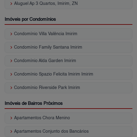
keyboard_arrow_right
Aluguel Ap 3 Quartos, Imirim, ZN
Imóveis por Condomínios
keyboard_arrow_right
Condomínio Villa Valência Imirim
keyboard_arrow_right
Condomínio Family Santana Imirim
keyboard_arrow_right
Condomínio Alda Garden Imirim
keyboard_arrow_right
Condomínio Spazio Felicita Imirim Imirim
keyboard_arrow_right
Condomínio Riverside Park Imirim
Imóveis de Bairros Próximos
keyboard_arrow_right
Apartamentos Chora Menino
keyboard_arrow_right
Apartamentos Conjunto dos Bancários