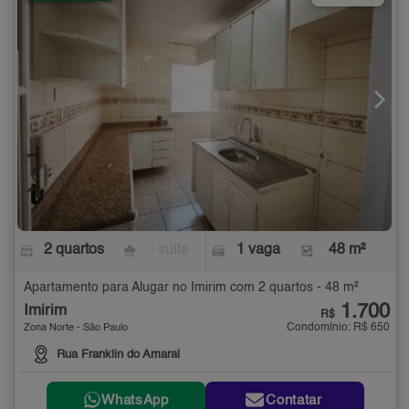
2 quartos
- suíte
1 vaga
48 m²
Apartamento para Alugar no Imirim com 2 quartos - 48 m²
1.700
Imirim
R$
Condomínio: R$ 650
Zona Norte - São Paulo
Rua Franklin do Amaral
WhatsApp
Contatar