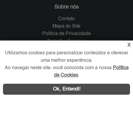
Sobre nós
Contato
Mapa do Site
Política de Privacidade
Trabalhe Conosco
X
Utilizamos cookies para personalizar conteúdos e oferecer
Verificada por
uma melhor experiência.
Ao navegar neste site, você concorda com a nossa
Política
de Cookies
.
Redes Sociais
Ok, Entendi!