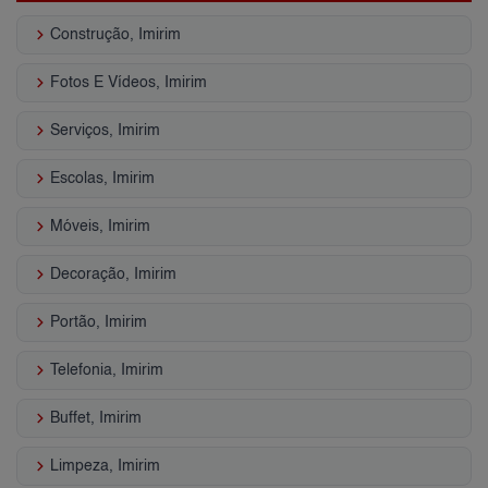
keyboard_arrow_right
Construção, Imirim
keyboard_arrow_right
Fotos E Vídeos, Imirim
keyboard_arrow_right
Serviços, Imirim
keyboard_arrow_right
Escolas, Imirim
keyboard_arrow_right
Móveis, Imirim
keyboard_arrow_right
Decoração, Imirim
keyboard_arrow_right
Portão, Imirim
keyboard_arrow_right
Telefonia, Imirim
keyboard_arrow_right
Buffet, Imirim
keyboard_arrow_right
Limpeza, Imirim