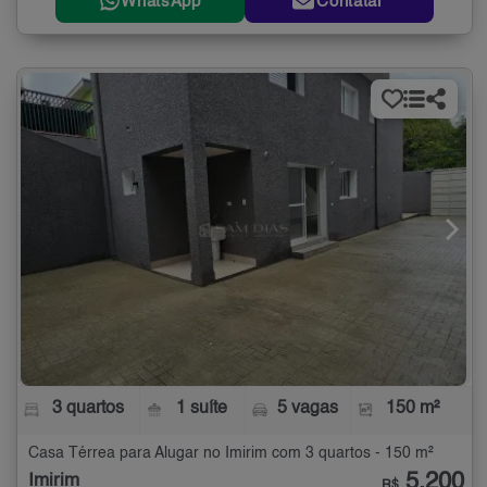
WhatsApp
Contatar
3 quartos
1 suíte
5 vagas
150 m²
Casa Térrea para Alugar no Imirim com 3 quartos - 150 m²
5.200
Imirim
R$