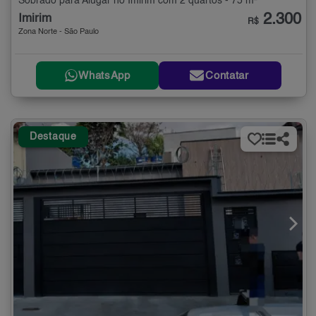
Sobrado para Alugar no Imirim com 2 quartos - 75 m²
2.300
Imirim
R$
Zona Norte - São Paulo
WhatsApp
Contatar
Destaque