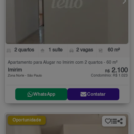
2 quartos
1 suíte
2 vagas
60 m²
Apartamento para Alugar no Imirim com 2 quartos - 60 m²
2.100
Imirim
R$
Condomínio: R$ 1.023
Zona Norte - São Paulo
WhatsApp
Contatar
Oportunidade