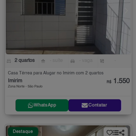
2 quartos
- suíte
- vaga
-
Casa Térrea para Alugar no Imirim com 2 quartos
1.550
Imirim
R$
Zona Norte - São Paulo
WhatsApp
Contatar
Destaque