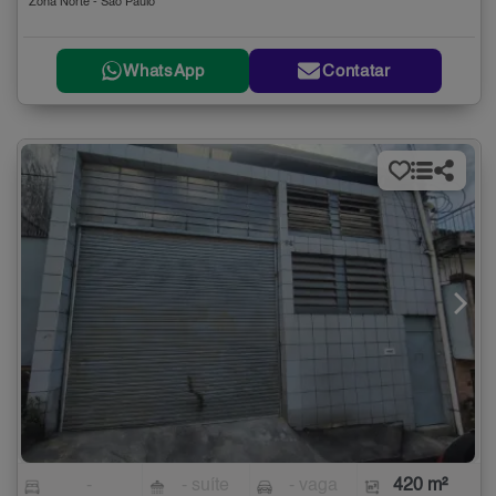
Zona Norte - São Paulo
WhatsApp
Contatar
-
- suíte
- vaga
420 m²