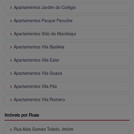
keyboard_arrow_right
Apartamentos Jardim do Colégio
keyboard_arrow_right
Apartamentos Parque Peruche
keyboard_arrow_right
Apartamentos Sítio do Mandaqui
keyboard_arrow_right
Apartamentos Vila Basileia
keyboard_arrow_right
Apartamentos Vila Ester
keyboard_arrow_right
Apartamentos Vila Guaca
keyboard_arrow_right
Apartamentos Vila Pita
keyboard_arrow_right
Apartamentos Vila Romero
Imóveis por Ruas
keyboard_arrow_right
Rua Aida Gomes Toledo, Imirim