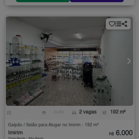
-
- suíte
2 vagas
192 m²
Galpão / Salão para Alugar no Imirim - 192 m²
6.000
Imirim
R$
Zona Norte - São Paulo