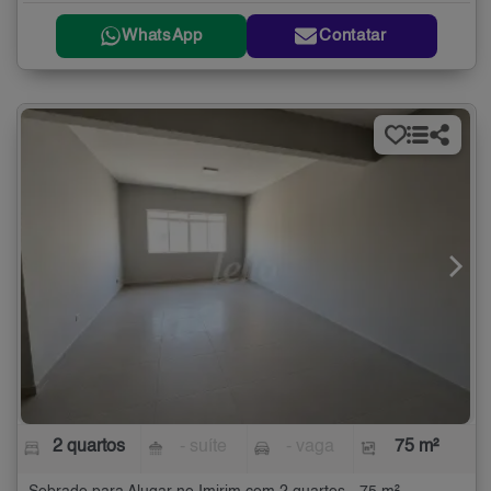
WhatsApp
Contatar
2 quartos
- suíte
- vaga
75 m²