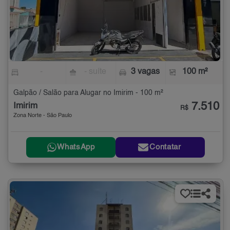
-
- suíte
3 vagas
100 m²
Galpão / Salão para Alugar no Imirim - 100 m²
7.510
Imirim
R$
Zona Norte - São Paulo
WhatsApp
Contatar