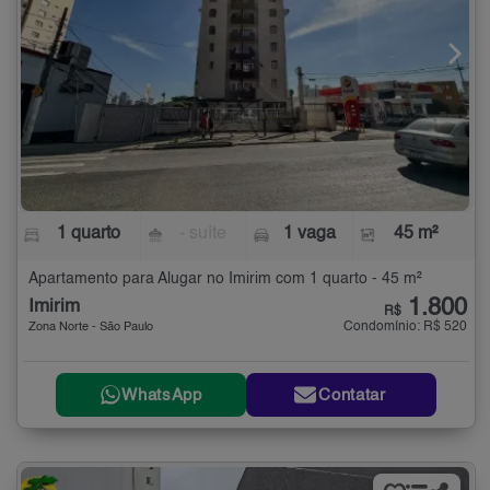
1 quarto
- suíte
1 vaga
45 m²
Apartamento para Alugar no Imirim com 1 quarto - 45 m²
1.800
Imirim
R$
Condomínio: R$ 520
Zona Norte - São Paulo
WhatsApp
Contatar