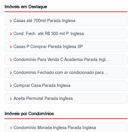
Imóveis em Destaque
keyboard_arrow_right
Casas até 700mil Parada Inglesa
keyboard_arrow_right
Cond. Fech. até R$ 300 mil P. Inglesa
keyboard_arrow_right
Casas P Comprar Parada Inglesa SP
keyboard_arrow_right
Condomínio Para Venda C Academia Parada Inglesa - SP
keyboard_arrow_right
Condomínio Fechado com ar condicionado para Venda | Parada Inglesa
keyboard_arrow_right
Comprar Casa Parada Inglesa
keyboard_arrow_right
Aceita Permuta| Parada Inglesa
Imóveis por Condomínios
keyboard_arrow_right
Condomínio Morada Inglesa Parada Inglesa