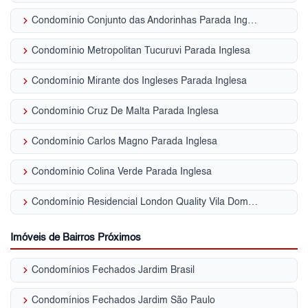
keyboard_arrow_right
Condomínio Conjunto das Andorinhas Parada Inglesa
keyboard_arrow_right
Condomínio Metropolitan Tucuruvi Parada Inglesa
keyboard_arrow_right
Condomínio Mirante dos Ingleses Parada Inglesa
keyboard_arrow_right
Condomínio Cruz De Malta Parada Inglesa
keyboard_arrow_right
Condomínio Carlos Magno Parada Inglesa
keyboard_arrow_right
Condomínio Colina Verde Parada Inglesa
keyboard_arrow_right
Condomínio Residencial London Quality Vila Dom Pedro II
Imóveis de Bairros Próximos
keyboard_arrow_right
Condomínios Fechados Jardim Brasil
keyboard_arrow_right
Condomínios Fechados Jardim São Paulo