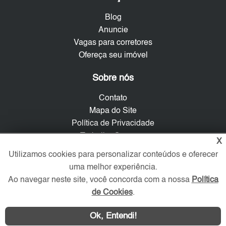
Blog
Anuncie
Vagas para corretores
Ofereça seu imóvel
Sobre nós
Contato
Mapa do Site
Política de Privacidade
Trabalhe Conosco
X
Utilizamos cookies para personalizar conteúdos e oferecer
Verificada por
uma melhor experiência.
Ao navegar neste site, você concorda com a nossa
Política
de Cookies
.
Redes Sociais
Ok, Entendi!