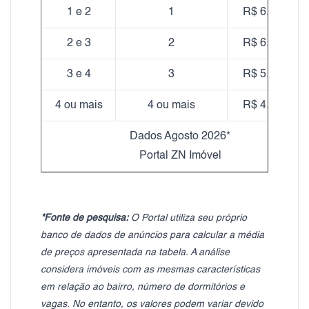
1 e 2
1
R$ 6.369,33
2 e 3
2
R$ 6.382,40
3 e 4
3
R$ 5.248,69
4 ou mais
4 ou mais
R$ 4.765,25
Dados Agosto 2026*
Portal ZN Imóvel
*Fonte de pesquisa:
O Portal utiliza seu próprio
banco de dados de anúncios para calcular a média
de preços apresentada na tabela. A análise
considera imóveis com as mesmas características
em relação ao bairro, número de dormitórios e
vagas. No entanto, os valores podem variar devido