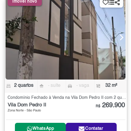
Imóvel novo
2 quartos
- suíte
- vaga
32 m²
Condomínio Fechado à Venda na Vila Dom Pedro II com 2 quartos - 32 m²
269.900
Vila Dom Pedro II
R$
Zona Norte - São Paulo
WhatsApp
Contatar