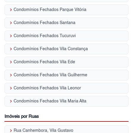
keyboard_arrow_right
Condomínios Fechados Parque Vitória
keyboard_arrow_right
Condomínios Fechados Santana
keyboard_arrow_right
Condomínios Fechados Tucuruvi
keyboard_arrow_right
Condomínios Fechados Vila Constança
keyboard_arrow_right
Condomínios Fechados Vila Ede
keyboard_arrow_right
Condomínios Fechados Vila Guilherme
keyboard_arrow_right
Condomínios Fechados Vila Leonor
keyboard_arrow_right
Condomínios Fechados Vila Maria Alta
Imóveis por Ruas
keyboard_arrow_right
Rua Canhembora, Vila Gustavo