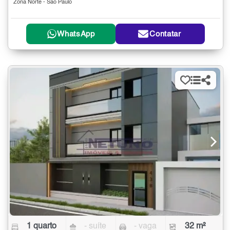
Zona Norte - São Paulo
WhatsApp
Contatar
1 quarto
- suíte
- vaga
32 m²