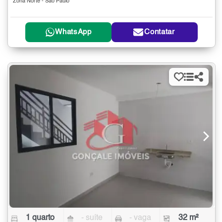
Zona Norte - São Paulo
WhatsApp
Contatar
1 quarto
- suíte
- vaga
32 m²