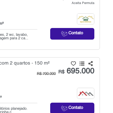
Aceita Permuta
m²
Contato
s, 2 wc, lavabo,
agem para 2 ca...
om 2 quartos - 150 m²
695.000
R$
R$ 700.000
²
Contato
tórios planejado.
inha c...