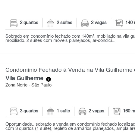
2 quartos
2 suítes
2 vagas
140 
Sobrado em condomínio fechado com 140m², mobiliado na vila gu
mobiliado. 2 suítes com móveis planejados, ar-condici...
Condomínio Fechado à Venda na Vila Guilherme c
Vila Guilherme
-
Zona Norte - São Paulo
3 quartos
1 suíte
2 vagas
160 m
Oportunidade...sobrado a venda em condomínio fechado localizad
com 3 quartos (1 suíte), repleto de armários planejados, ampla áre