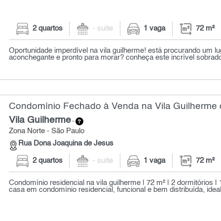
2 quartos
- suíte
1 vaga
72 m²
Oportunidade imperdível na vila guilherme! está procurando um lug
aconchegante e pronto para morar? conheça este incrível sobrad
Condomínio Fechado à Venda na Vila Guilherme c
Vila Guilherme
-
Zona Norte - São Paulo
Rua Dona Joaquina de Jesus
2 quartos
- suíte
1 vaga
72 m²
Condomínio residencial na vila guilherme | 72 m² | 2 dormitórios |
casa em condomínio residencial, funcional e bem distribuída, ideal 