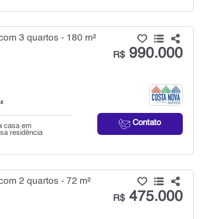
om 3 quartos - 180 m²
990.000
R$
²
Contato
a casa em
ssa residência
om 2 quartos - 72 m²
475.000
R$