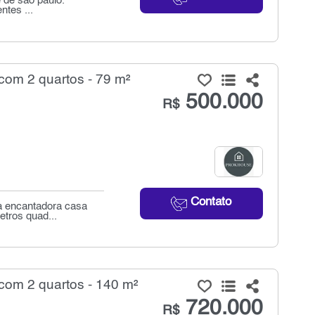
 de são paulo.
ntes ...
om 2 quartos - 79 m²
500.000
R$
Contato
ta encantadora casa
tros quad...
om 2 quartos - 140 m²
720.000
R$