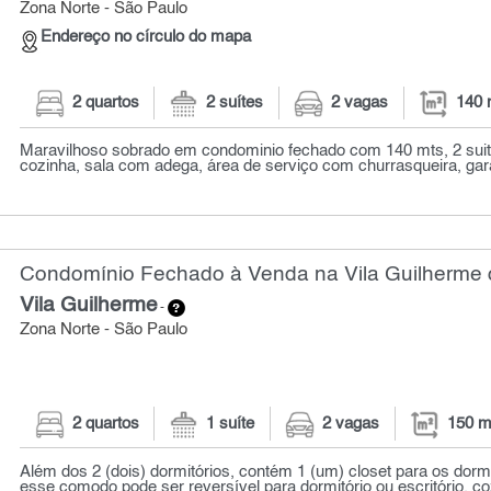
Zona Norte - São Paulo
Endereço no círculo do mapa
2 quartos
2 suítes
2 vagas
140 
Maravilhoso sobrado em condominio fechado com 140 mts, 2 suite
cozinha, sala com adega, área de serviço com churrasqueira, gar
Condomínio Fechado à Venda na Vila Guilherme c
Vila Guilherme
-
Zona Norte - São Paulo
2 quartos
1 suíte
2 vagas
150 m
Além dos 2 (dois) dormitórios, contém 1 (um) closet para os dormi
esse comodo pode ser reversível para dormitório ou escritório. coz