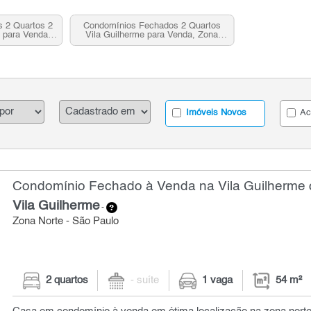
 2 Quartos 2
Condomínios Fechados 2 Quartos
 para Venda,
Vila Guilherme para Venda, Zona
 SP
Norte, SP
Imóveis Novos
Ac
Condomínio Fechado à Venda na Vila Guilherme c
Vila Guilherme
-
Zona Norte - São Paulo
2 quartos
- suíte
1 vaga
54 m²