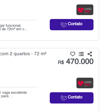
Contato
ar funcional,
o de 72m² em c...
om 2 quartos - 72 m²
470.000
R$
 1 vaga excelente
para ...
Contato