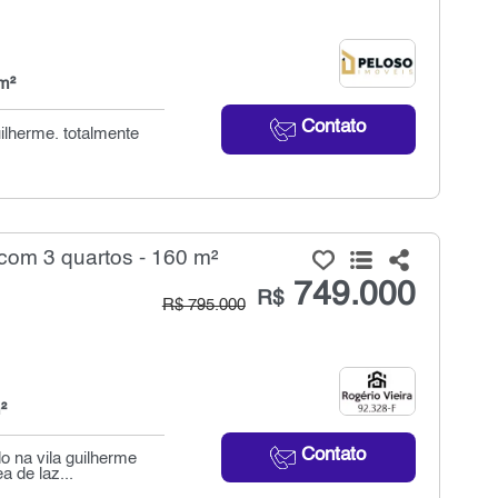
m²
Contato
ilherme. totalmente
om 3 quartos - 160 m²
749.000
R$
R$ 795.000
²
Contato
o na vila guilherme
a de laz...