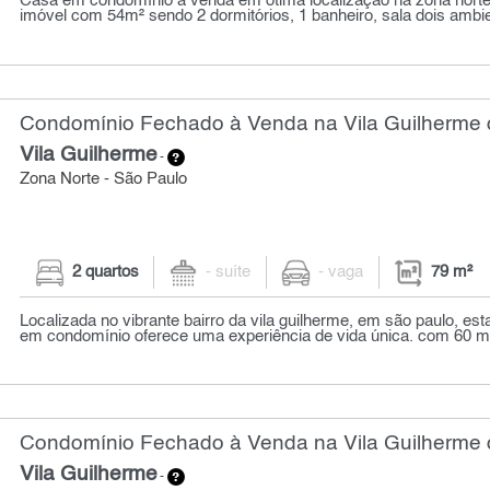
Casa em condomínio à venda em ótima localização na zona norte
imóvel com 54m² sendo 2 dormitórios, 1 banheiro, sala dois ambie
Condomínio Fechado à Venda na Vila Guilherme c
Vila Guilherme
-
Zona Norte - São Paulo
2 quartos
- suíte
- vaga
79 m²
Localizada no vibrante bairro da vila guilherme, em são paulo, es
em condomínio oferece uma experiência de vida única. com 60 me
Condomínio Fechado à Venda na Vila Guilherme c
Vila Guilherme
-