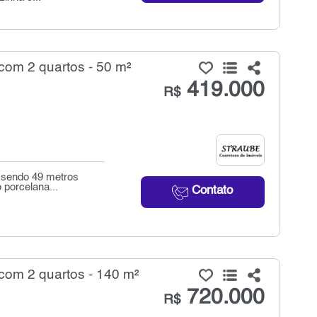
om 2 quartos - 50 m²
419.000
R$
, sendo 49 metros
 porcelana...
Contato
om 2 quartos - 140 m²
720.000
R$