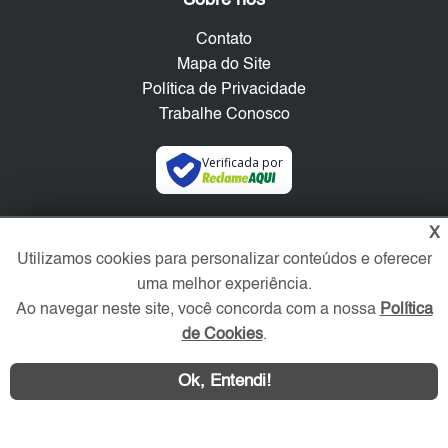
Sobre nós
Contato
Mapa do Site
Política de Privacidade
Trabalhe Conosco
Verificada por
Redes Sociais
X
Utilizamos cookies para personalizar conteúdos e oferecer
uma melhor experiência.
Ao navegar neste site, você concorda com a nossa
Política
de Cookies
.
Ok, Entendi!
Área exclusiva aos anunciantes,