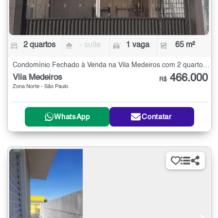
2 quartos
- suíte
1 vaga
65 m²
Condomínio Fechado à Venda na Vila Medeiros com 2 quartos - 65 m²
466.000
Vila Medeiros
R$
Zona Norte - São Paulo
WhatsApp
Contatar