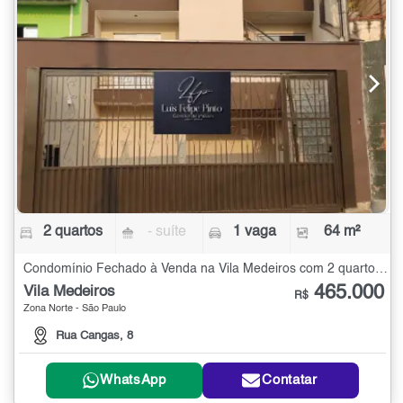
2 quartos
- suíte
1 vaga
64 m²
Condomínio Fechado à Venda na Vila Medeiros com 2 quartos - 64 m²
465.000
Vila Medeiros
R$
Zona Norte - São Paulo
Rua Cangas, 8
WhatsApp
Contatar