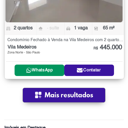
2 quartos
- suíte
1 vaga
65 m²
Condomínio Fechado à Venda na Vila Medeiros com 2 quartos - 65 m²
445.000
Vila Medeiros
R$
Zona Norte - São Paulo
WhatsApp
Contatar
Imóveis em Destaque