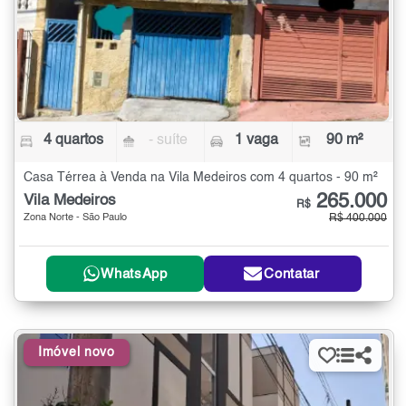
4 quartos
- suíte
1 vaga
90 m²
Casa Térrea à Venda na Vila Medeiros com 4 quartos - 90 m²
265.000
Vila Medeiros
R$
Zona Norte - São Paulo
R$ 400.000
WhatsApp
Contatar
Imóvel novo