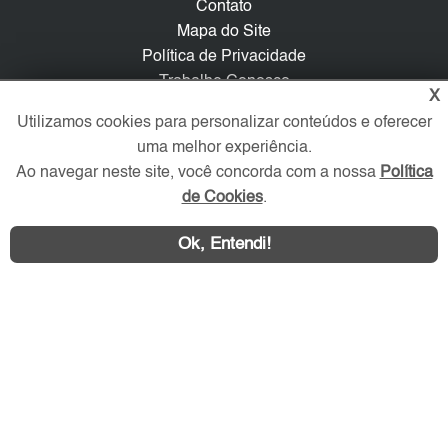
Contato
Mapa do Site
Política de Privacidade
Trabalhe Conosco
X
Utilizamos cookies para personalizar conteúdos e oferecer
Verificada por
uma melhor experiência.
Ao navegar neste site, você concorda com a nossa
Política
Redes Sociais
de Cookies
.
Ok, Entendi!
Área exclusiva aos anunciantes,
acesse sua conta: