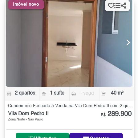
Imóvel novo
2 quartos
1 suíte
- vaga
40 m²
Condomínio Fechado à Venda na Vila Dom Pedro II com 2 quartos - 40 m²
289.900
Vila Dom Pedro II
R$
Zona Norte - São Paulo