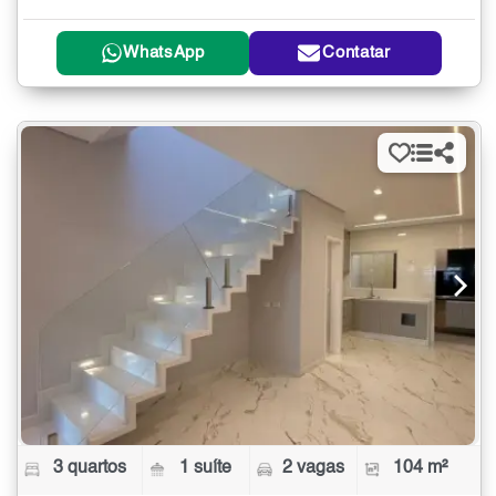
WhatsApp
Contatar
3 quartos
1 suíte
2 vagas
104 m²