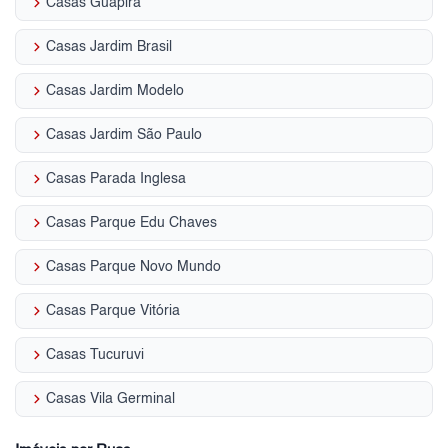
keyboard_arrow_right
Casas Guapira
keyboard_arrow_right
Casas Jardim Brasil
keyboard_arrow_right
Casas Jardim Modelo
keyboard_arrow_right
Casas Jardim São Paulo
keyboard_arrow_right
Casas Parada Inglesa
keyboard_arrow_right
Casas Parque Edu Chaves
keyboard_arrow_right
Casas Parque Novo Mundo
keyboard_arrow_right
Casas Parque Vitória
keyboard_arrow_right
Casas Tucuruvi
keyboard_arrow_right
Casas Vila Germinal