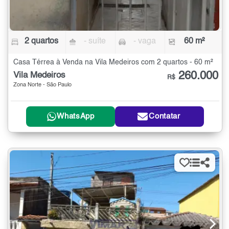
2 quartos
- suíte
- vaga
60 m²
Casa Térrea à Venda na Vila Medeiros com 2 quartos - 60 m²
260.000
Vila Medeiros
R$
Zona Norte - São Paulo
WhatsApp
Contatar