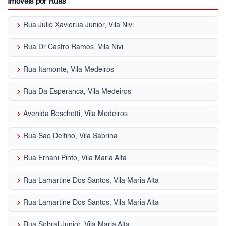
Imóveis por Ruas
keyboard_arrow_right
Rua Julio Xavierua Junior, Vila Nivi
keyboard_arrow_right
Rua Dr Castro Ramos, Vila Nivi
keyboard_arrow_right
Rua Itamonte, Vila Medeiros
keyboard_arrow_right
Rua Da Esperanca, Vila Medeiros
keyboard_arrow_right
Avenida Boschetti, Vila Medeiros
keyboard_arrow_right
Rua Sao Delfino, Vila Sabrina
keyboard_arrow_right
Rua Ernani Pinto, Vila Maria Alta
keyboard_arrow_right
Rua Lamartine Dos Santos, Vila Maria Alta
keyboard_arrow_right
Rua Lamartine Dos Santos, Vila Maria Alta
keyboard_arrow_right
Rua Sobral Junior, Vila Maria Alta