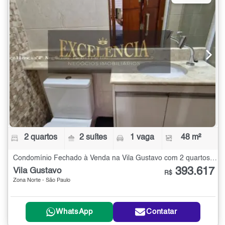
2 quartos
2 suítes
1 vaga
48 m²
Condomínio Fechado à Venda na Vila Gustavo com 2 quartos - 48 m²
393.617
Vila Gustavo
R$
Zona Norte - São Paulo
WhatsApp
Contatar