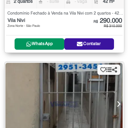
2 quartos
- suíte
- vaga
42 m²
Condomínio Fechado à Venda na Vila Nivi com 2 quartos - 42 m²
290.000
Vila Nivi
R$
Zona Norte - São Paulo
R$ 310.000
WhatsApp
Contatar