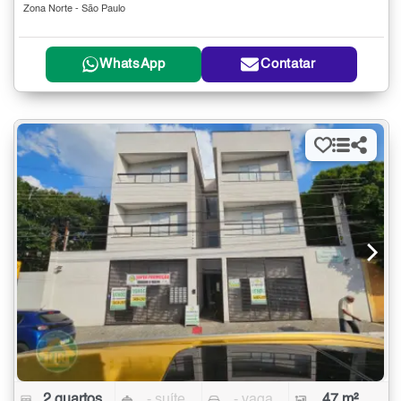
Zona Norte - São Paulo
WhatsApp
Contatar
2 quartos
- suíte
- vaga
47 m²