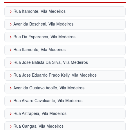
keyboard_arrow_right
Rua Itamonte, Vila Medeiros
keyboard_arrow_right
Avenida Boschetti, Vila Medeiros
keyboard_arrow_right
Rua Da Esperanca, Vila Medeiros
keyboard_arrow_right
Rua Itamonte, Vila Medeiros
keyboard_arrow_right
Rua Jose Batista Da Silva, Vila Medeiros
keyboard_arrow_right
Rua Jose Eduardo Prado Kelly, Vila Medeiros
keyboard_arrow_right
Avenida Gustavo Adolfo, Vila Medeiros
keyboard_arrow_right
Rua Alvaro Cavalcante, Vila Medeiros
keyboard_arrow_right
Rua Astrapeia, Vila Medeiros
keyboard_arrow_right
Rua Cangas, Vila Medeiros