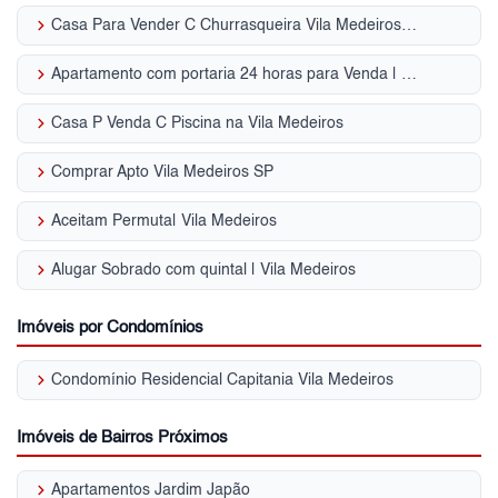
keyboard_arrow_right
Casa Para Vender C Churrasqueira Vila Medeiros - SP
keyboard_arrow_right
Apartamento com portaria 24 horas para Venda | Vila Medeiros
keyboard_arrow_right
Casa P Venda C Piscina na Vila Medeiros
keyboard_arrow_right
Comprar Apto Vila Medeiros SP
keyboard_arrow_right
Aceitam Permuta| Vila Medeiros
keyboard_arrow_right
Alugar Sobrado com quintal | Vila Medeiros
Imóveis por Condomínios
keyboard_arrow_right
Condomínio Residencial Capitania Vila Medeiros
Imóveis de Bairros Próximos
keyboard_arrow_right
Apartamentos Jardim Japão