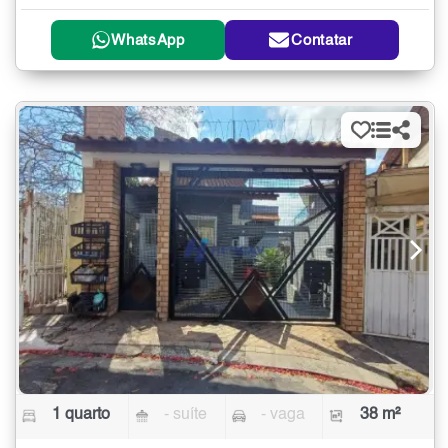
WhatsApp
Contatar
1 quarto
- suíte
- vaga
38 m²