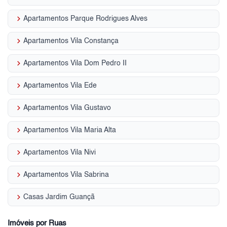
keyboard_arrow_right
Apartamentos Parque Rodrigues Alves
keyboard_arrow_right
Apartamentos Vila Constança
keyboard_arrow_right
Apartamentos Vila Dom Pedro II
keyboard_arrow_right
Apartamentos Vila Ede
keyboard_arrow_right
Apartamentos Vila Gustavo
keyboard_arrow_right
Apartamentos Vila Maria Alta
keyboard_arrow_right
Apartamentos Vila Nivi
keyboard_arrow_right
Apartamentos Vila Sabrina
keyboard_arrow_right
Casas Jardim Guançã
Imóveis por Ruas