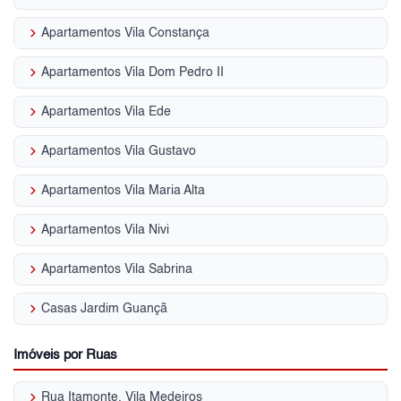
keyboard_arrow_right
Apartamentos Vila Constança
keyboard_arrow_right
Apartamentos Vila Dom Pedro II
keyboard_arrow_right
Apartamentos Vila Ede
keyboard_arrow_right
Apartamentos Vila Gustavo
keyboard_arrow_right
Apartamentos Vila Maria Alta
keyboard_arrow_right
Apartamentos Vila Nivi
keyboard_arrow_right
Apartamentos Vila Sabrina
keyboard_arrow_right
Casas Jardim Guançã
Imóveis por Ruas
keyboard_arrow_right
Rua Itamonte, Vila Medeiros