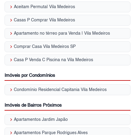
keyboard_arrow_right
Aceitam Permuta| Vila Medeiros
keyboard_arrow_right
Casas P Comprar Vila Medeiros
keyboard_arrow_right
Apartamento no térreo para Venda | Vila Medeiros
keyboard_arrow_right
Comprar Casa Vila Medeiros SP
keyboard_arrow_right
Casa P Venda C Piscina na Vila Medeiros
Imóveis por Condomínios
keyboard_arrow_right
Condomínio Residencial Capitania Vila Medeiros
Imóveis de Bairros Próximos
keyboard_arrow_right
Apartamentos Jardim Japão
keyboard_arrow_right
Apartamentos Parque Rodrigues Alves