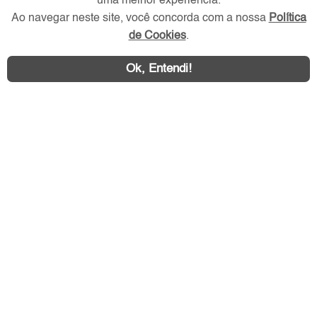
uma melhor experiência.
Redes Sociais
Ao navegar neste site, você concorda com a nossa
Política
de Cookies
.
Ok, Entendi!
Área exclusiva aos anunciantes,
acesse sua conta: