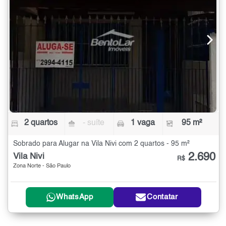
2 quartos
- suíte
1 vaga
95 m²
Sobrado para Alugar na Vila Nivi com 2 quartos - 95 m²
2.690
Vila Nivi
R$
Zona Norte - São Paulo
WhatsApp
Contatar