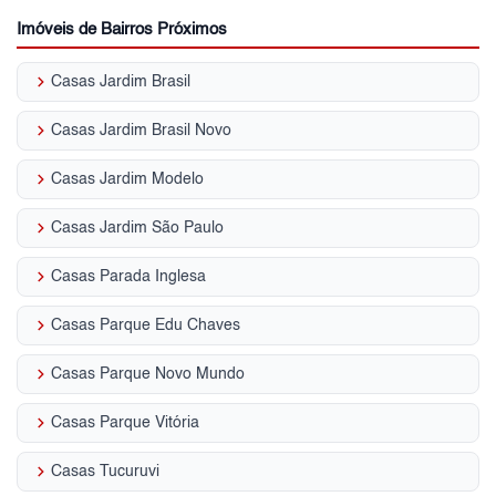
Imóveis de Bairros Próximos
keyboard_arrow_right
Casas Jardim Brasil
keyboard_arrow_right
Casas Jardim Brasil Novo
keyboard_arrow_right
Casas Jardim Modelo
keyboard_arrow_right
Casas Jardim São Paulo
keyboard_arrow_right
Casas Parada Inglesa
keyboard_arrow_right
Casas Parque Edu Chaves
keyboard_arrow_right
Casas Parque Novo Mundo
keyboard_arrow_right
Casas Parque Vitória
keyboard_arrow_right
Casas Tucuruvi