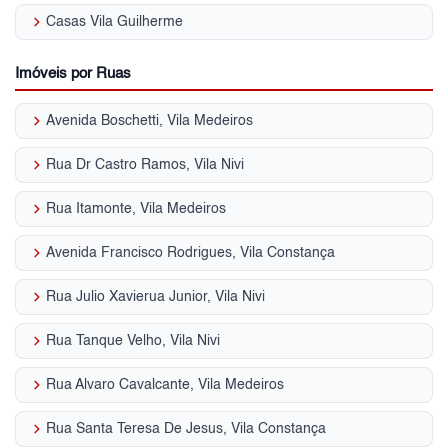
keyboard_arrow_right
Casas Vila Guilherme
Imóveis por Ruas
keyboard_arrow_right
Avenida Boschetti, Vila Medeiros
keyboard_arrow_right
Rua Dr Castro Ramos, Vila Nivi
keyboard_arrow_right
Rua Itamonte, Vila Medeiros
keyboard_arrow_right
Avenida Francisco Rodrigues, Vila Constança
keyboard_arrow_right
Rua Julio Xavierua Junior, Vila Nivi
keyboard_arrow_right
Rua Tanque Velho, Vila Nivi
keyboard_arrow_right
Rua Alvaro Cavalcante, Vila Medeiros
keyboard_arrow_right
Rua Santa Teresa De Jesus, Vila Constança