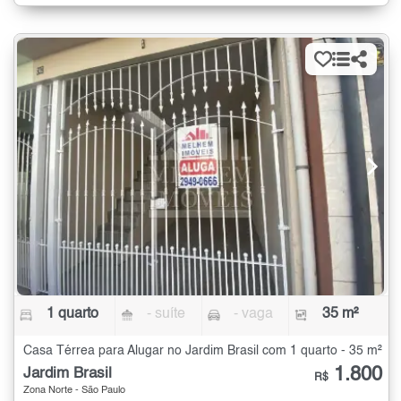
1 quarto
- suíte
- vaga
35 m²
Casa Térrea para Alugar no Jardim Brasil com 1 quarto - 35 m²
1.800
Jardim Brasil
R$
Zona Norte - São Paulo