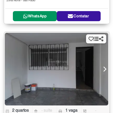
Zona Norte - São Paulo
WhatsApp
Contatar
2 quartos
- suíte
1 vaga
-