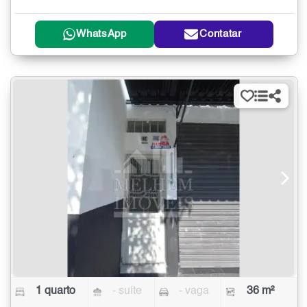
WhatsApp
Contatar
1 quarto
- suíte
- vaga
36 m²