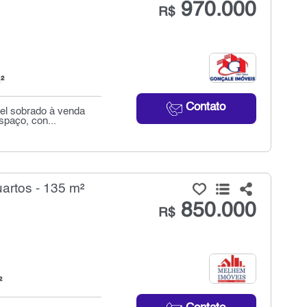
970.000
R$
²
Contato
el sobrado à venda
spaço, con...
artos - 135 m²
850.000
R$
²