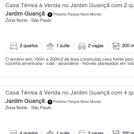
Casa Térrea à Venda no Jardim Guançã com 2 qu
Jardim Guançã
-
Próximo Parque Novo Mundo
Zona Norte - São Paulo
2 quartos
1 suíte
2 vagas
200 m
O terreno tem 150m e 200m2 de área construída casa frente piso in
cozinha americana - sala - lavanderia - móveis planejados em tod
Casa Térrea à Venda no Jardim Guançã com 4 qu
Jardim Guançã
-
Próximo Parque Novo Mundo
Zona Norte - São Paulo
4 quartos
1 suíte
2 vagas
200 m