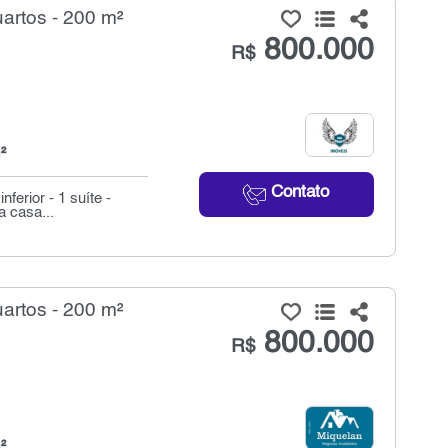
artos - 200 m²
800.000
R$
²
Contato
ferior - 1 suíte -
a casa...
artos - 200 m²
800.000
R$
²