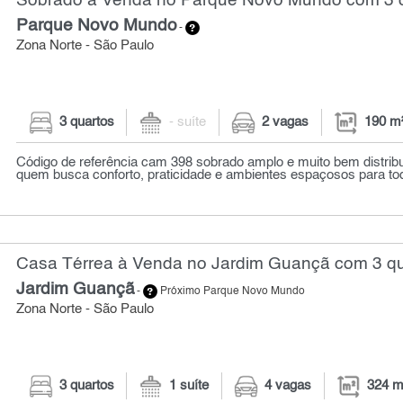
Sobrado à Venda no Parque Novo Mundo com 3 q
Parque Novo Mundo
-
Zona Norte - São Paulo
3 quartos
- suíte
2 vagas
190 m
Código de referência cam 398 sobrado amplo e muito bem distribu
quem busca conforto, praticidade e ambientes espaçosos para tod
Casa Térrea à Venda no Jardim Guançã com 3 qu
Jardim Guançã
-
Próximo Parque Novo Mundo
Zona Norte - São Paulo
3 quartos
1 suíte
4 vagas
324 m