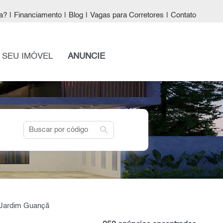
a?
|
Financiamento
|
Blog
|
Vagas para Corretores
|
Contato
 SEU IMÓVEL
ANUNCIE
search
m Jardim Guançã