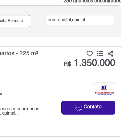
250 anúncios encontrados
eita Permuta
artos - 225 m²
1.350.000
R$
²
Contato
torios com armarios
quintal...