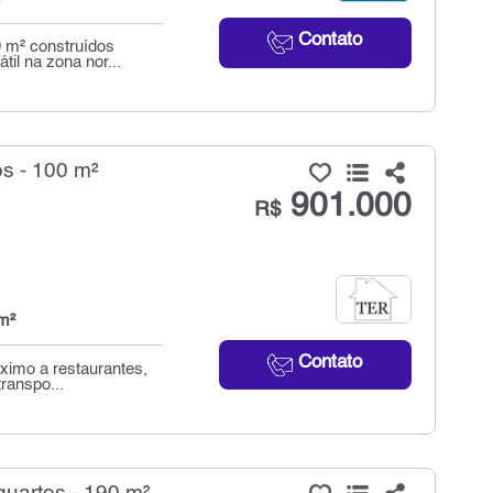
Contato
0 m² construídos
il na zona nor...
s - 100 m²
901.000
R$
m²
Contato
ximo a restaurantes,
ranspo...