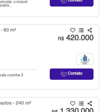
Contato
truída. o imóvel
rabói...
- 80 m²
420.000
R$
Contato
sala cozinha 3
artos - 240 m²
1.330.000