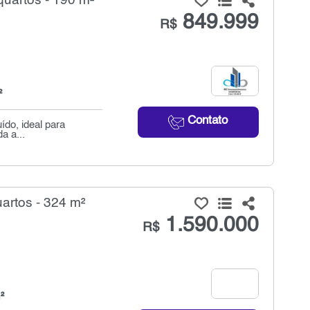
uartos - 190 m²
849.999
R$
²
Contato
ído, ideal para
a a...
artos - 324 m²
1.590.000
R$
²