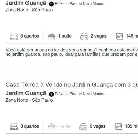
Jardim Guançã
-
Próximo Parque Novo Mundo
Zona Norte - São Paulo
3 quartos
1 suíte
2 vagas
146 m
Você está em busca do lar dos seus sonhos? conheça este incrív
no jardim guanca, são paulo, ideal para famílias que prezam por e
Casa Térrea à Venda no Jardim Guançã com 3 qu
Jardim Guançã
-
Próximo Parque Novo Mundo
Zona Norte - São Paulo
3 quartos
- suíte
5 vagas
135 m