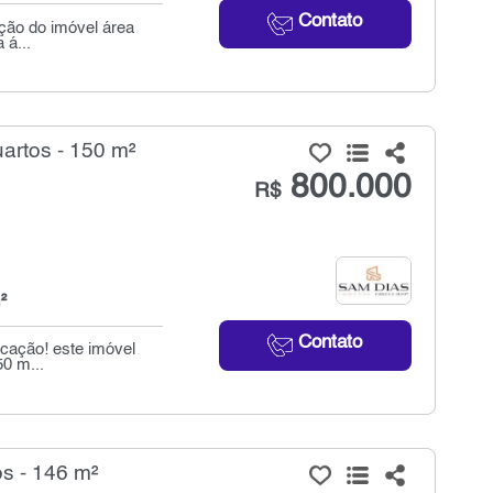
Contato
ição do imóvel área
 á...
artos - 150 m²
800.000
R$
²
Contato
ocação! este imóvel
50 m...
s - 146 m²