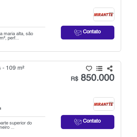
Contato
a maria alta, são
², perf...
 - 109 m²
850.000
R$
²
Contato
arte superior do
eiro ...