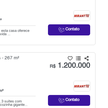
²
Contato
, esta casa oferece
ida ...
 - 267 m²
1.200.000
R$
m²
Contato
 3 suítes com
cozinha gigante...