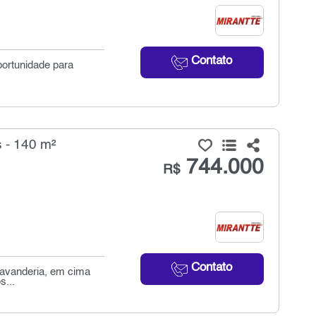
Contato
oportunidade para
 - 140 m²
744.000
R$
Contato
 lavanderia, em cima
s...