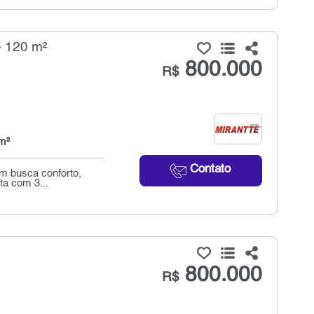
- 120 m²
800.000
R$
m²
Contato
em busca conforto,
ta com 3...
800.000
R$