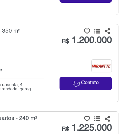
- 350 m²
1.200.000
R$
²
Contato
m cascata, 4
arandada, garag...
artos - 240 m²
1.225.000
R$