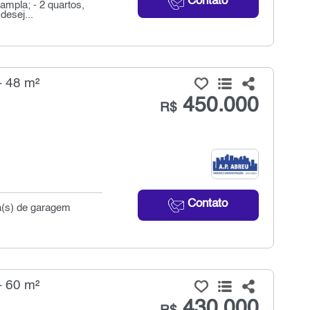
Contato
ampla; - 2 quartos,
desej...
- 48 m²
450.000
R$
Contato
ga(s) de garagem
- 60 m²
430.000