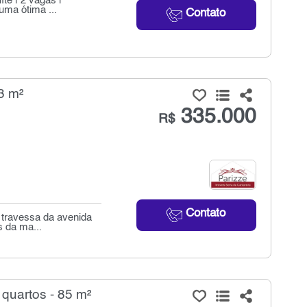
íte | 2 vagas |
uma ótima ...
Contato
3 m²
335.000
R$
Contato
 travessa da avenida
s da ma...
quartos - 85 m²