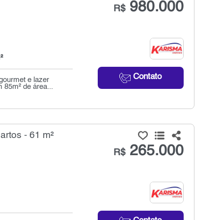
980.000
R$
²
Contato
gourmet e lazer
 85m² de área...
rtos - 61 m²
265.000
R$