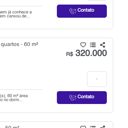
Contato
quem já conhece a
uem cansou de...
quartos - 60 m²
320.000
R$
(s), 60 m² área
Contato
io no dorm...