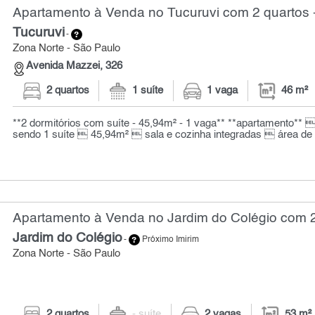
Apartamento à Venda no Tucuruvi com 2 quartos 
Tucuruvi
-
Zona Norte - São Paulo
Avenida Mazzei, 326
2 quartos
1 suíte
1 vaga
46 m²
**2 dormitórios com suíte - 45,94m² - 1 vaga** **apartamento** 
sendo 1 suíte  45,94m²  sala e cozinha integradas  área de s
Apartamento à Venda no Jardim do Colégio com 2
Jardim do Colégio
-
Próximo Imirim
Zona Norte - São Paulo
2 quartos
- suíte
2 vagas
53 m²