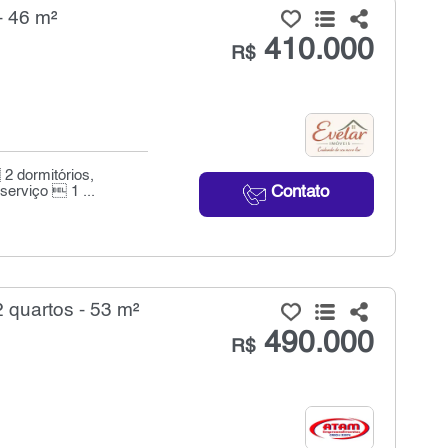
- 46 m²
410.000
R$
 2 dormitórios,
Contato
erviço  1 ...
 quartos - 53 m²
490.000
R$