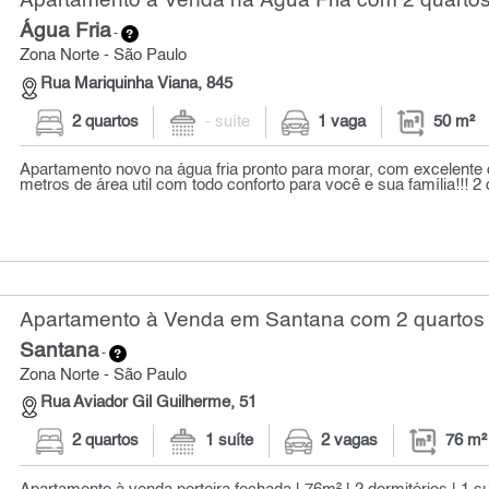
Apartamento à Venda na Água Fria com 2 quartos
Água Fria
-
Zona Norte - São Paulo
Rua Mariquinha Viana, 845
2 quartos
- suíte
1 vaga
50 m²
Apartamento novo na água fria pronto para morar, com excelente
metros de área util com todo conforto para você e sua família!!! 2 
Apartamento à Venda em Santana com 2 quartos 
Santana
-
Zona Norte - São Paulo
Rua Aviador Gil Guilherme, 51
2 quartos
1 suíte
2 vagas
76 m²