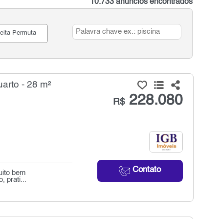
10.733 anúncios encontrados
eita Permuta
arto - 28 m²
228.080
R$
Contato
uito bem
 prati...