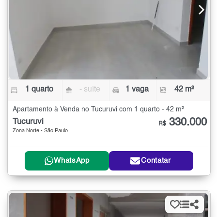
1 quarto
- suíte
1 vaga
42 m²
Apartamento à Venda no Tucuruvi com 1 quarto - 42 m²
330.000
Tucuruvi
R$
Zona Norte - São Paulo
WhatsApp
Contatar