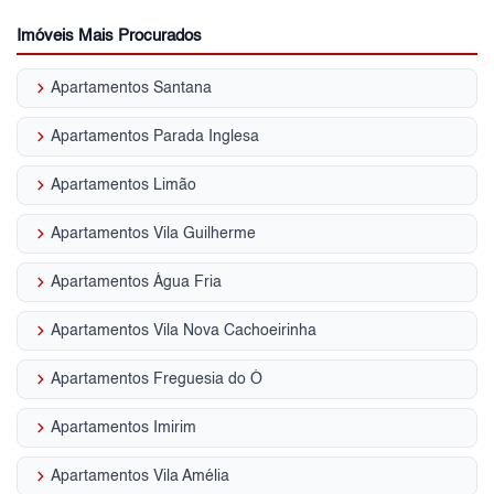
Imóveis Mais Procurados
keyboard_arrow_right
Apartamentos Santana
keyboard_arrow_right
Apartamentos Parada Inglesa
keyboard_arrow_right
Apartamentos Limão
keyboard_arrow_right
Apartamentos Vila Guilherme
keyboard_arrow_right
Apartamentos Água Fria
keyboard_arrow_right
Apartamentos Vila Nova Cachoeirinha
keyboard_arrow_right
Apartamentos Freguesia do Ó
keyboard_arrow_right
Apartamentos Imirim
keyboard_arrow_right
Apartamentos Vila Amélia