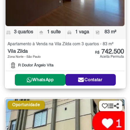
3 quartos
1 suíte
1 vaga
83 m²
Apartamento à Venda na Vila Zilda com 3 quartos - 83 m²
742.500
Vila Zilda
R$
Aceita Permuta
Zona Norte - São Paulo
R Doutor Ângelo Vita
WhatsApp
Contatar
Oportunidade