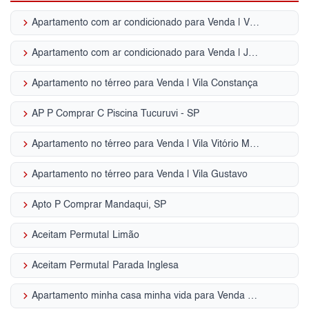
keyboard_arrow_right
Apartamento com ar condicionado para Venda | Vila Ede
keyboard_arrow_right
Apartamento com ar condicionado para Venda | Jardim Paraíso
keyboard_arrow_right
Apartamento no térreo para Venda | Vila Constança
keyboard_arrow_right
AP P Comprar C Piscina Tucuruvi - SP
keyboard_arrow_right
Apartamento no térreo para Venda | Vila Vitório Mazzei
keyboard_arrow_right
Apartamento no térreo para Venda | Vila Gustavo
keyboard_arrow_right
Apto P Comprar Mandaqui, SP
keyboard_arrow_right
Aceitam Permuta| Limão
keyboard_arrow_right
Aceitam Permuta| Parada Inglesa
keyboard_arrow_right
Apartamento minha casa minha vida para Venda | Jardim São Paulo