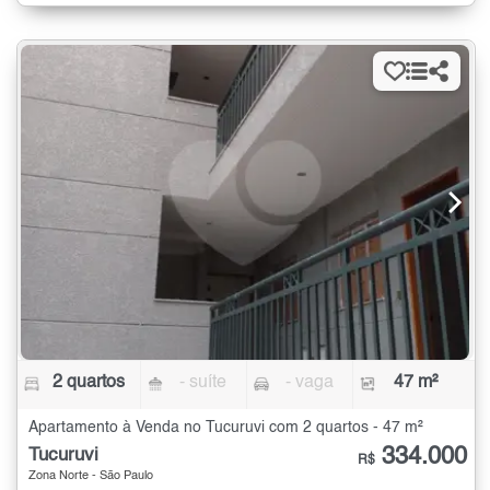
2 quartos
- suíte
- vaga
47 m²
Apartamento à Venda no Tucuruvi com 2 quartos - 47 m²
334.000
Tucuruvi
R$
Zona Norte - São Paulo