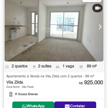
2 quartos
2 suítes
1 vaga
89 m²
Apartamento à Venda na Vila Zilda com 2 quartos - 89 m²
925.000
Vila Zilda
R$
Zona Norte - São Paulo
R Sousa Breves
WhatsApp
Contatar