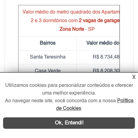
Valor médio do metro quadrado dos Apartamentos
2 e 3 dormitórios com
2 vagas de garagem
Zona Norte
- SP
Bairros
Valor médio do m²
Santa Teresinha
R$ 8.734,48
Casa Verde
R$ 8.208,30
X
Imirim
R$ 7.667,08
Utilizamos cookies para personalizar conteúdos e oferecer
uma melhor experiência.
Lauzane Paulista
R$ 7.974,16
Ao navegar neste site, você concorda com a nossa
Política
de Cookies
.
Parada Inglesa
R$ 8.213,18
Ok, Entendi!
Água Fria
R$ 6.980,07