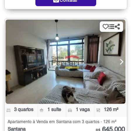
Contatar
3 quartos
1 suíte
1 vaga
126 m²
Apartamento à Venda em Santana com 3 quartos - 126 m²
645.000
Santana
R$